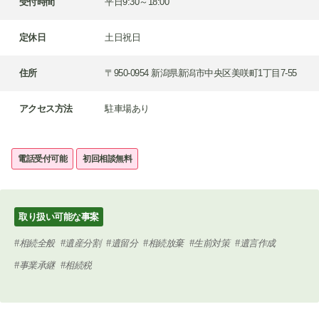
受付時間
平日9:30～18:00
定休日
土日祝日
住所
〒950-0954 新潟県新潟市中央区美咲町1丁目7-55
アクセス方法
駐車場あり
電話受付可能
初回相談無料
取り扱い可能な事案
相続全般
遺産分割
遺留分
相続放棄
生前対策
遺言作成
事業承継
相続税