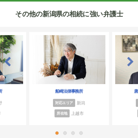
その他の新潟県の相続に強い弁護士
所
船崎法律事務所
野
新潟
対応エリア
市
上越市
所在地