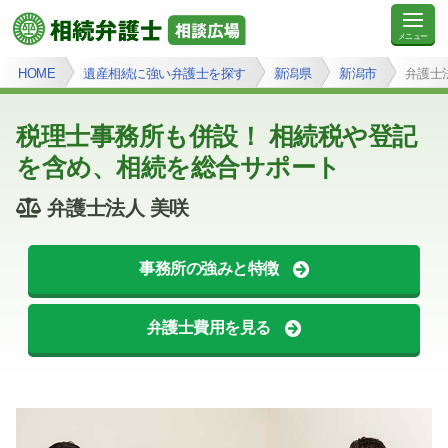
HOME
遺産相続に強い弁護士を探す
新潟県
新潟市
弁護士
税理士事務所も併設！ 相続税や登記
を含め、相続を総合サポート
弁護士法人 美咲
事務所の強みと特徴
弁護士費用を見る