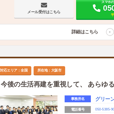
スマホ
05
メール受付はこちら
平
詳細はこちら
対応エリア：全国
所在地：大阪市
今後の生活再建を重視して、 あらゆ
グリー
事務所名
050-5385-9
電話番号