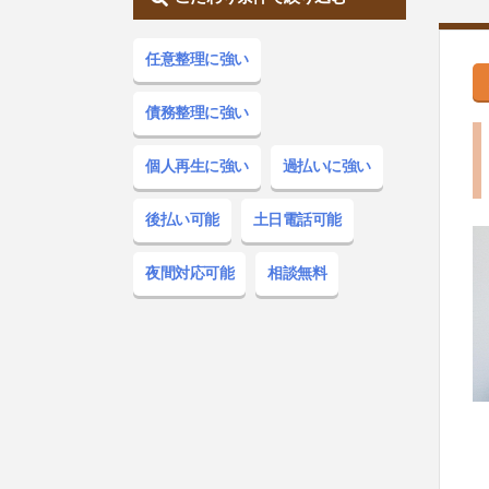
任意整理
に強い
債務整理
に強い
個人再生
に強い
過払い
に強い
後払い
可能
土日電話
可能
夜間対応
可能
相談無料