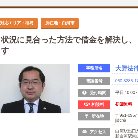
対応エリア：福島
所在地：白河市
状況に見合った方法で借金を解決し、
す
大野法
事務所名
050-5385-1
電話番号
平日 10:00～
受付時間
初回無料
相談料
〒961-09
所在地
階C室
白河駅出口
アクセス
新白河駅東