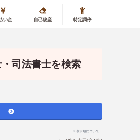
払い金
自己破産
特定調停
士・司法書士を検索
。
※表示順について