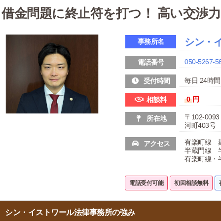
借金問題に終止符を打つ！ 高い交渉
シン・
事務所名
050-5267-5
電話番号
毎日 24時間
受付時間
0
円
相談料
〒102-00
所在地
河町403号
有楽町線 
アクセス
半蔵門線 
有楽町線・
電話受付可能
初回相談無料
シン・イストワール法律事務所の強み