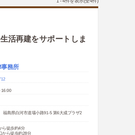
1 - 4件を表示
(全4件)
 生活再建をサポートしま
律事務所
712
16:00
57 福島県白河市道場小路91-5 第6大成プラザ2
から徒歩約4分
口から徒歩約28分