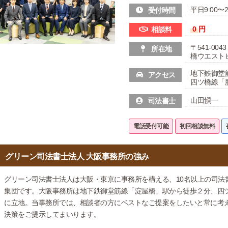
平日9:00〜2
受付時間
0
円
相談料
〒541-0
所在地
橋ウエスト
地下鉄御堂
アクセス
四ツ橋線「
山田愼一
司法書士
電話受付可能
初回相談無料
グリーン司法書士法人 大阪事務所の強み
グリーン司法書士法人は大阪・東京に事務所を構える、10名以上の司法
集団です。大阪事務所は地下鉄御堂筋線「淀屋橋」駅から徒歩２分、四
に立地。当事務所では、相談者の方にベストなご提案をしたいと常に考
決策をご提示してまいります。