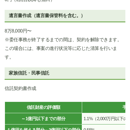
遺言書作成（遺言書保管料を含む。）
8万8,000円〜
※委任事務が終了するまでの間は、契約を解除できます。
この場合には、事案の進行状況等に応じた清算を行いま
す。
家族信託・民事信託
信託契約書作成
信託財産の評価額
手
～1億円以下までの部分
1.1%（2,000万円以
１億円を超える部分～3億円以下の部分
0.55%