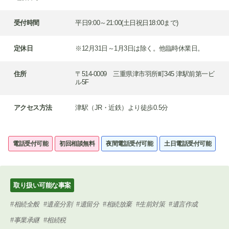
受付時間
平日9:00～21:00(土日祝日18:00まで)
定休日
※12月31日～1月3日は除く。他臨時休業日。
住所
〒514-0009 三重県津市羽所町345 津駅前第一ビ
ル5F
アクセス方法
津駅（JR・近鉄）より徒歩0.5分
電話受付可能
初回相談無料
夜間電話受付可能
土日電話受付可能
取り扱い可能な事案
相続全般
遺産分割
遺留分
相続放棄
生前対策
遺言作成
事業承継
相続税