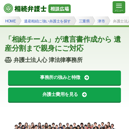
HOME
遺産相続に強い弁護士を探す
三重県
津市
弁護士法
「相続チーム」が遺言書作成から 遺
産分割まで親身にご対応
弁護士法人心 津法律事務所
事務所の強みと特徴
弁護士費用を見る