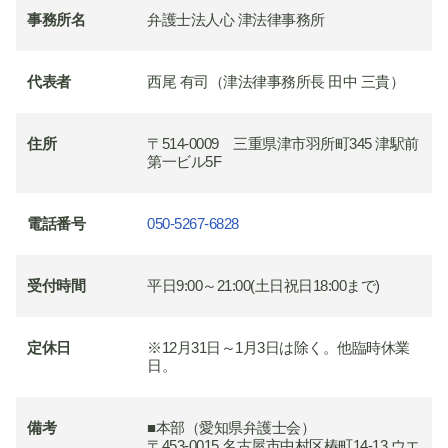
事務所名
弁護士法人心 津法律事務所
代表者
西尾 有司（津法律事務所長 田中 三貴）
住所
〒514-0009 三重県津市羽所町345 津駅前
第一ビル5F
電話番号
050-5267-6828
受付時間
平日9:00～21:00(土日祝日18:00まで)
定休日
※12月31日～1月3日は除く。他臨時休業
日。
備考
■本部（愛知県弁護士会）
〒453-0015 名古屋市中村区椿町14-13 ウエ