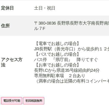
定休日
土日・祝日
〒380-0836 長野県長野市大字南長野南
住所
ル７F
【電車でお越しの場合】
JR長野駅（善光寺口）から徒歩約１２
【バスでお越しの場合】
アクセス方
バス停 『県庁前』 降りてすぐ
法
【お車でお越しの場合】
長野I.Cから県道35号線経由約24分
専用無料駐車場 ２台あり
（満車の場合は近隣の有料コインパー
電話受付可能
初回相談無料