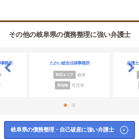
その他の岐阜県の債務整理に強い弁護士
律事務所
たかい総合法律事務所
弁護士
阜
岐阜
対応エリア
市
可児市
所在地
1
2
岐阜県の債務整理・自己破産に強い弁護士