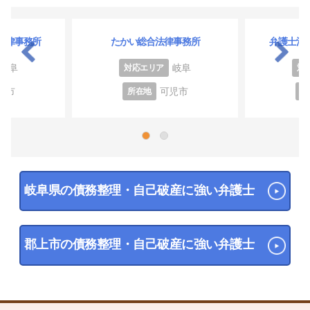
法律事務所
たかい総合法律事務所
弁護士法
岐阜
岐阜
対応エリア
対
阜市
可児市
所在地
所
1
2
岐阜県の債務整理・自己破産に強い弁護士
郡上市の債務整理・自己破産に強い弁護士