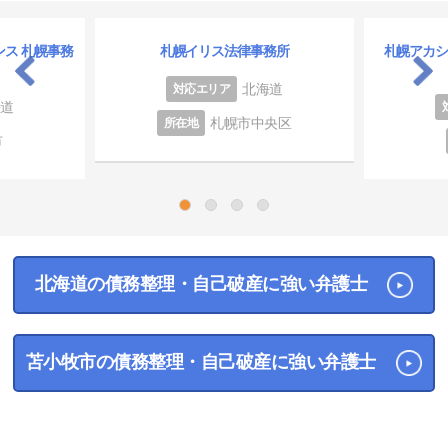
ス 札幌事務
札幌イリス法律事務所
札幌アカ
北海道
対応エリア
海道
札幌市中央区
所在地
市
1
2
3
4
北海道の債務整理・自己破産に強い弁護士
苫小牧市の債務整理・自己破産に強い弁護士