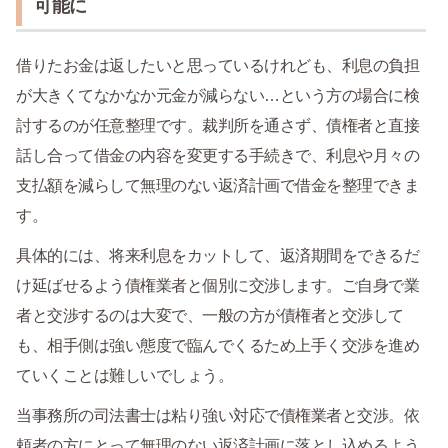
可能に
借りたお金は返したいと思っているけれども、利息の負担
が大きくてなかなか元金が減らない…という方の場合に検
討するのが任意整理です。裁判所を通さず、債権者と直接
話し合って借金の内容を変更する手続きで、利息や月々の
支払額を減らして無理のない返済計画で借金を整理できま
す。
具体的には、将来利息をカットして、返済期間をできるだ
け延ばせるよう債権業者と個別に交渉します。ご自身で業
者と交渉するのは大変で、一般の方が債権者と交渉して
も、相手側は強い態度で臨んでくるため上手く交渉を進め
ていくことは難しいでしょう。
当事務所の司法書士は粘り強い対応で債権業者と交渉。依
頼者の方にとって無理のない返済計画に落とし込めるよう