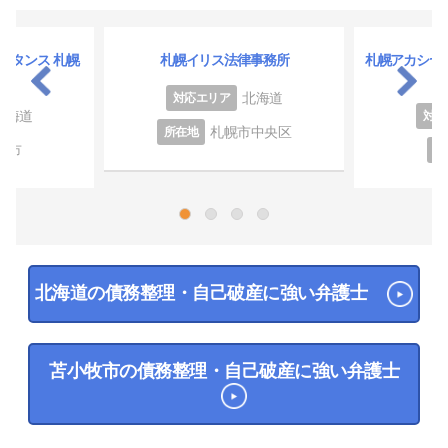
スタンス 札幌
札幌イリス法律事務所
札幌アカシヤ
北海道
対応エリア
北海道
対応
札幌市中央区
所在地
幌市
所
1
2
3
4
北海道の債務整理・自己破産に強い弁護士
苫小牧市の債務整理・自己破産に強い弁護士