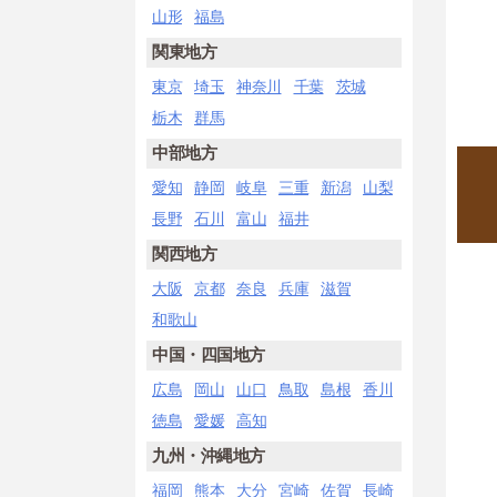
山形
福島
関東地方
東京
埼玉
神奈川
千葉
茨城
栃木
群馬
中部地方
愛知
静岡
岐阜
三重
新潟
山梨
長野
石川
富山
福井
関西地方
大阪
京都
奈良
兵庫
滋賀
和歌山
中国・四国地方
広島
岡山
山口
鳥取
島根
香川
徳島
愛媛
高知
九州・沖縄地方
福岡
熊本
大分
宮崎
佐賀
長崎