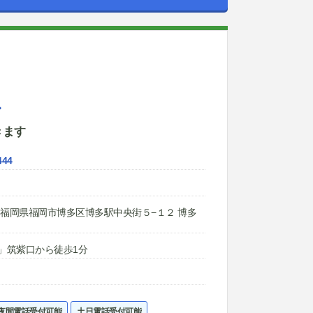
ス
きます
444
012 福岡県福岡市博多区博多駅中央街５−１２ 博多
駅」筑紫口から徒歩1分
夜間電話受付可能
土日電話受付可能