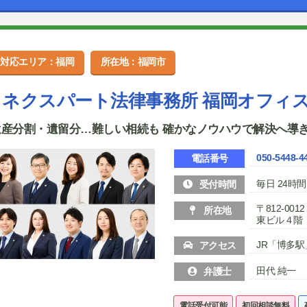
対応エリア：福岡
所在地：福岡市
ネクスパート法律事務所 福岡オフィ
遺産分割・遺留分…難しい相続も 確かなノウハウで解決へ導
050-5448-4
電話番号
毎日 24時間
受付時間
〒812-0
所在地
東ビル４階
JR「博多
アクセス
田代 純一
弁護士
電話受付可能
初回相談無料