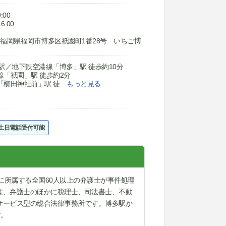
:00
6:00
038 福岡県福岡市博多区祇園町1番28号 いちご博
駅／地下鉄空港線「博多」駅 徒歩約10分
線「祇園」駅 徒歩約2分
「櫛田神社前」駅 徒
…
もっと見る
土日電話受付可能
に所属する全国60人以上の弁護士が事件処理
は、弁護士のほかに税理士、司法書士、不動
サービス型の総合法律事務所です。博多駅か
す。