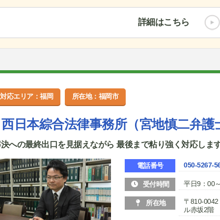
詳細はこちら
対応エリア：福岡
所在地：福岡市
西日本綜合法律事務所（宮地慎二弁護
解決への最終出口を見据えながら 最後まで粘り強く対応しま
050-5267-5
電話番号
平日9：00～
受付時間
〒810-00
所在地
ル赤坂2階