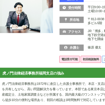
平日9:00~19
受付時間
土曜10:00~1
〒812-0
所在地
多ビル5階
JR「博多」
アクセス
地下鉄空港
地下七隈線
篠原 優太
弁護士
電話受付可能
初回相談無料
虎ノ門法律経済事務所福岡支店の強み
虎ノ門法律経済事務所は1972年に創立した弁護士事務所で、本店・支店
を共有しながら、高い問題解決力を養っています。本部である東京本店
産鑑定士、土地家屋調査士などが所属する、国内最大級のワンストップ
ら徒歩10分の便利な場所あり、初回の相談は1時間無料で対応していま