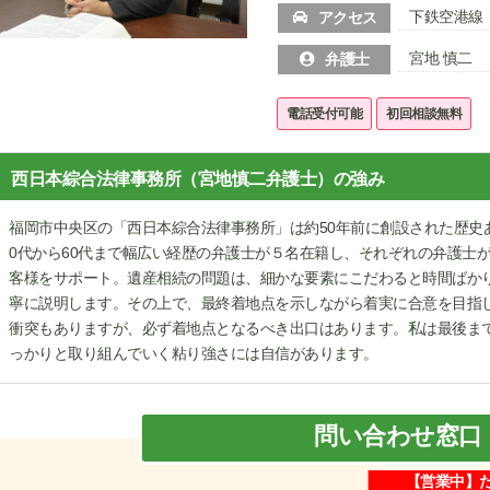
下鉄空港線
アクセス
宮地 慎二
弁護士
電話受付可能
初回相談無料
西日本綜合法律事務所（宮地慎二弁護士）の強み
福岡市中央区の「西日本綜合法律事務所」は約50年前に創設された歴史
0代から60代まで幅広い経歴の弁護士が５名在籍し、それぞれの弁護士
客様をサポート。遺産相続の問題は、細かな要素にこだわると時間ばか
寧に説明します。その上で、最終着地点を示しながら着実に合意を目指
衝突もありますが、必ず着地点となるべき出口はあります。私は最後ま
っかりと取り組んでいく粘り強さには自信があります。
問い合わせ窓口
【営業中】