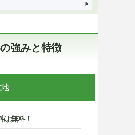
所の強みと特徴
立地
料は無料！