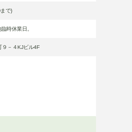
0まで)
。他臨時休業日。
町９－４KJビル4F