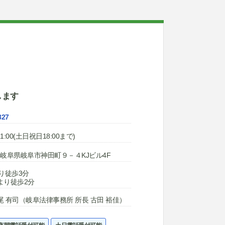
します
827
1:00(土日祝日18:00まで)
44 岐阜県岐阜市神田町９－４KJビル4F
り徒歩3分
より徒歩2分
 有司（岐阜法律事務所 所長 古田 裕佳）