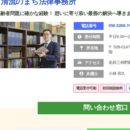
清流のまち法律事務所
高齢者問題に確かな経験！ 想いに寄り添い最善の解決へ導き
050-5268-7
電話番号
平日9:30〜2
受付時間
〒 509-0
所在地
階
名鉄三柿野
アクセス
小林 和久
弁護士
電話受付可能
初回相談無料
問い合わせ窓口