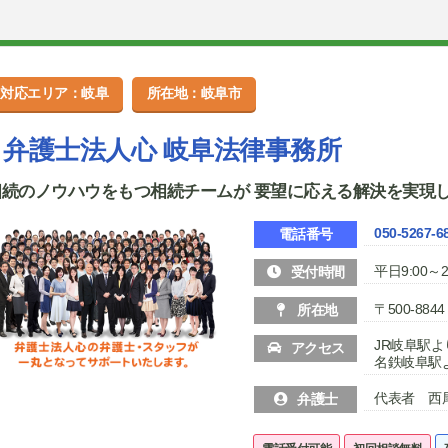
対応エリア：岐阜
所在地：岐阜市
弁護士法人心 岐阜法律事務所
相続のノウハウをもつ相続チームが 要望に応える解決を実現
050-5267-6
電話番号
平日9:00～2
受付時間
〒500-88
所在地
JR岐阜駅よ
アクセス
名鉄岐阜駅
代表者 西尾
弁護士