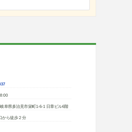
837
8:00
35 岐阜県多治見市栄町1-6-1 日章ビル6階
口から徒歩２分