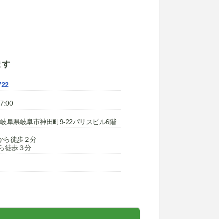
ます
722
7:00
33 岐阜県岐阜市神田町9-22パリスビル6階
から徒歩２分
から徒歩３分