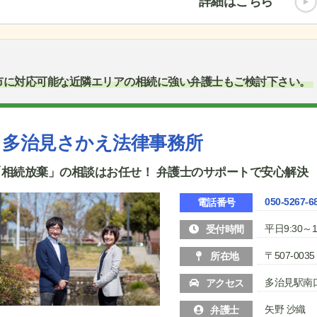
詳細はこちら
市に対応可能な近隣エリアの相続に強い弁護士もご検討下さい。
多治見さかえ法律事務所
「相続放棄」の相談はお任せ！ 弁護士のサポートで安心解決
050-5267-6
電話番号
平日9:30～1
受付時間
〒507-00
所在地
多治見駅南
アクセス
矢野 沙織
弁護士