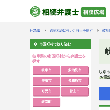
HOME
遺産相続に強い弁護士を探す
岐阜
市区町村で絞り込む
岐阜県の市区町村から弁護士を
探す
岐阜市
多治見市
岐阜
お電
美濃市
各務原市
可児市
郡上市
岐南町