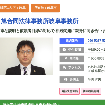
対応エリア：岐阜
所在地：岐阜市
旭合同法律事務所岐阜事務所
丁寧な説明と依頼者目線の対応で 相続問題に親身に向き合い
050-5267-5
電話番号
平日9:00～1
受付時間
〒500-88
所在地
名鉄岐阜駅
アクセス
JR岐阜駅
平田 伸男
弁護士
電話受付可能
初回相談無料