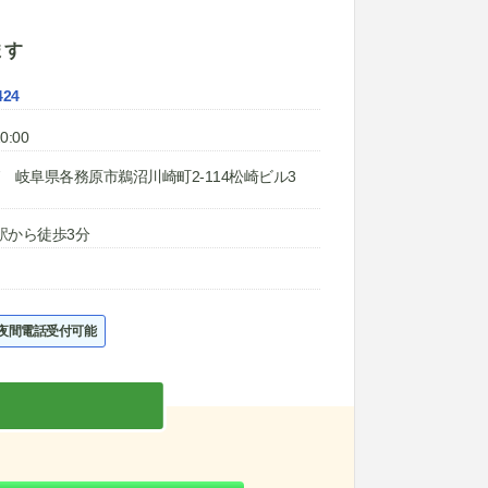
ます
424
0:00
147 岐阜県各務原市鵜沼川崎町2-114松崎ビル3
駅から徒歩3分
夜間電話受付可能