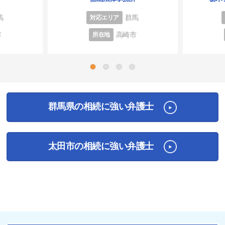
馬
群馬
対応エリア
市
高崎市
所在地
1
2
3
4
群馬県の相続に強い弁護士
太田市の相続に強い弁護士