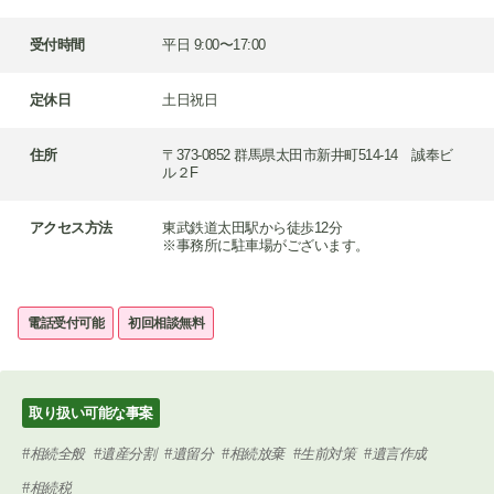
受付時間
平日 9:00〜17:00
定休日
土日祝日
住所
〒373-0852 群馬県太田市新井町514-14 誠奉ビ
ル２F
アクセス方法
東武鉄道太田駅から徒歩12分
※事務所に駐車場がございます。
電話受付可能
初回相談無料
取り扱い可能な事案
相続全般
遺産分割
遺留分
相続放棄
生前対策
遺言作成
相続税