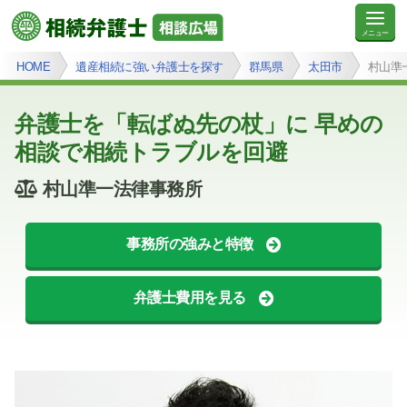
HOME
遺産相続に強い弁護士を探す
群馬県
太田市
村山準
弁護士を「転ばぬ先の杖」に 早めの
相談で相続トラブルを回避
村山準一法律事務所
事務所の強みと特徴
弁護士費用を見る