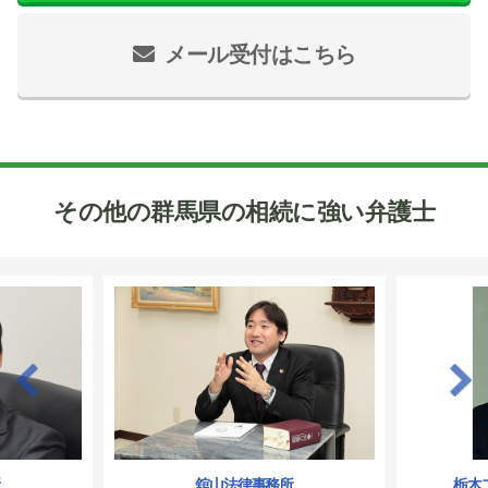
メール受付はこちら
その他の群馬県の相続に強い弁護士
所
舘山法律事務所
栃木