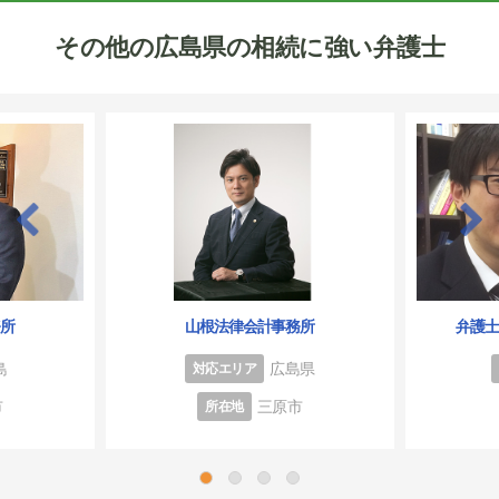
その他の広島県の相続に強い弁護士
務所
山根法律会計事務所
弁護
島
広島県
対応エリア
市
三原市
所在地
1
2
3
4