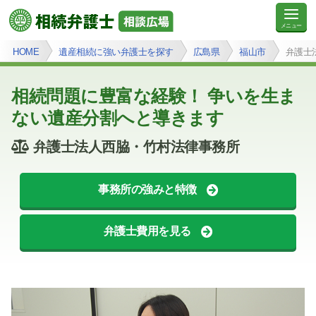
HOME
遺産相続に強い弁護士を探す
広島県
福山市
弁護士
相続問題に豊富な経験！ 争いを生ま
ない遺産分割へと導きます
弁護士法人西脇・竹村法律事務所
事務所の強みと特徴
弁護士費用を見る