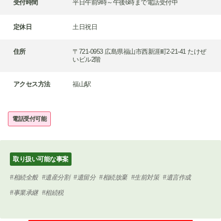
受付時間
平日午前9時～午後6時まで電話受付中
定休日
土日祝日
住所
〒721-0953 広島県福山市西新涯町2-21-41 たけぜ
いビル2階
アクセス方法
福山駅
電話受付可能
取り扱い可能な事案
相続全般
遺産分割
遺留分
相続放棄
生前対策
遺言作成
事業承継
相続税