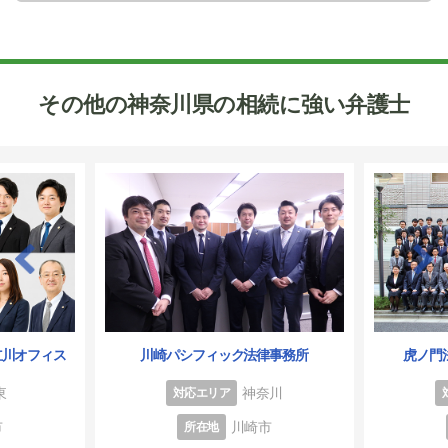
その他の神奈川県の相続に強い弁護士
立川オフィス
川崎パシフィック法律事務所
虎ノ門
東
神奈川
対応エリア
市
川崎市
所在地