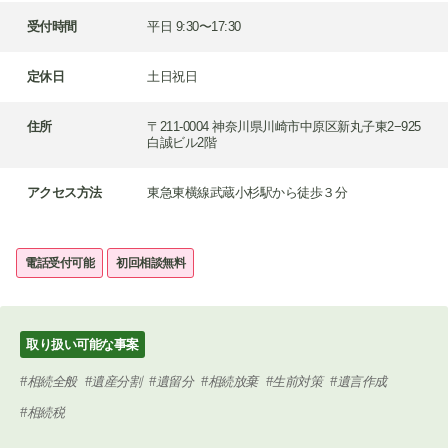
受付時間
平日 9:30〜17:30
定休日
土日祝日
住所
〒211-0004 神奈川県川崎市中原区新丸子東2−925
白誠ビル2階
アクセス方法
東急東横線武蔵小杉駅から徒歩３分
電話受付可能
初回相談無料
取り扱い可能な事案
相続全般
遺産分割
遺留分
相続放棄
生前対策
遺言作成
相続税