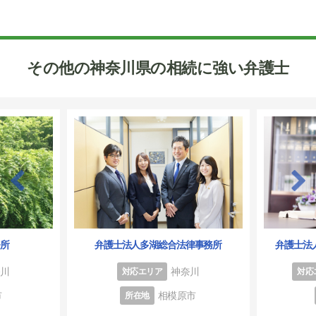
その他の神奈川県の相続に強い弁護士
弁護士法
務所
弁護士法人多湖総合法律事務所
奈川
神奈川
対応
対応エリア
市
相模原市
所在地