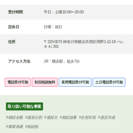
受付時間
平日・土曜10:00〜20:00
定休日
日曜・祝日
住所
〒220-0073 神奈川県横浜市西区岡野1-12-18 ペレ
ネＡi 301
アクセス方法
JR「横浜駅」徒歩7分
電話受付可能
初回相談無料
夜間電話受付可能
土日電話受付可能
取り扱い可能な事案
相続全般
遺産分割
遺留分
相続放棄
生前対策
遺言作成
事業承継
相続税