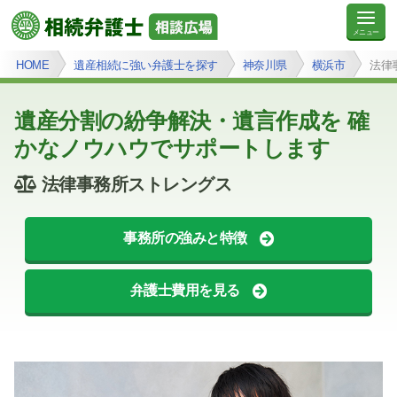
HOME
遺産相続に強い弁護士を探す
神奈川県
横浜市
法律
遺産分割の紛争解決・遺言作成を 確
かなノウハウでサポートします
法律事務所ストレングス
事務所の強みと特徴
弁護士費用を見る