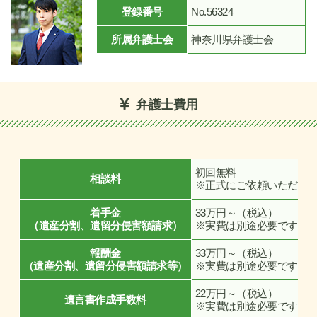
登録番号
No.56324
所属弁護士会
神奈川県弁護士会
弁護士費用
初回無料
相談料
※正式にご依頼いただく
着手金
33万円～（税込）
（遺産分割、遺留分侵害額請求）
※実費は別途必要です。
報酬金
33万円～（税込）
（遺産分割、遺留分侵害額請求等）
※実費は別途必要です。
22万円～（税込）
遺言書作成手数料
※実費は別途必要です。