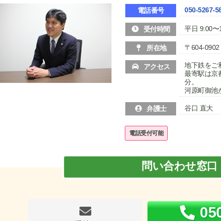
050-5267-5
電話番号
平日 9:00〜1
受付時間
〒604-0
所在地
地下鉄をご
アクセス
最寄駅は京
分。
河原町御池
谷口 直大
弁護士
電話受付可能
問い合わせ窓口
05