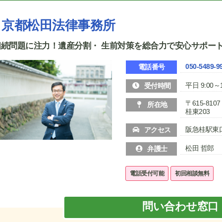
京都松田法律事務所
相続問題に注力！遺産分割・ 生前対策を総合力で安心サポー
050-5489-9
電話番号
平日 9:00～1
受付時間
〒615-8
所在地
桂東203
阪急桂駅東
アクセス
松田 哲郎
弁護士
電話受付可能
初回相談無料
問い合わせ窓口