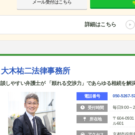
メール受付はこちら
平
詳細はこちら
大木祐二法律事務所
相談しやすい弁護士が 「頼れる交渉力」であらゆる相続を解
050-5267-5
電話番号
毎日9:00～2
受付時間
〒604-09
所在地
ル601
京都市役所
アクセス