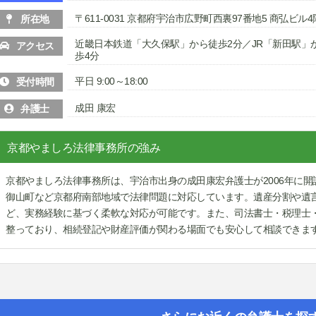
〒611-0031 京都府宇治市広野町西裏97番地5 商弘ビル4
所在地
近畿日本鉄道「大久保駅」から徒歩2分／JR「新田駅」
アクセス
歩4分
平日 9:00～18:00
受付時間
成田 康宏
弁護士
京都やましろ法律事務所の強み
京都やましろ法律事務所は、宇治市出身の成田康宏弁護士が2006年に
御山町など京都府南部地域で法律問題に対応しています。遺産分割や遺
ど、実務経験に基づく柔軟な対応が可能です。また、司法書士・税理士
整っており、相続登記や財産評価が関わる場面でも安心して相談できま