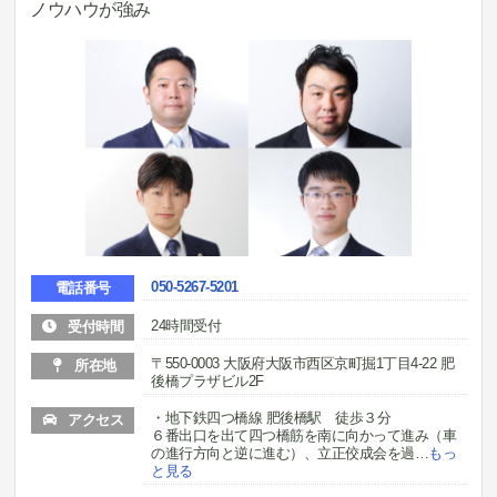
ノウハウが強み
050-5267-5201
電話番号
24時間受付
受付時間
〒550-0003 大阪府大阪市西区京町掘1丁目4-22 肥
所在地
後橋プラザビル2F
・地下鉄四つ橋線 肥後橋駅 徒歩３分
アクセス
６番出口を出て四つ橋筋を南に向かって進み（車
の進行方向と逆に進む）、立正佼成会を過
…
もっ
と見る