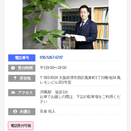
050-5267-6707
電話番号
平日9:00〜18:00
受付時間
〒593-8324 大阪府堺市西区鳳東町1丁19番地34 鳳
所在地
レモンビル201号室
JR鳳駅 徒歩1分
アクセス
お車でお越しの際は、下記の駐車場をご利用くだ
さい
笹倉 拓人
弁護士
電話受付可能