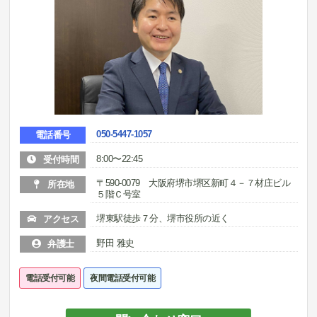
050-5447-1057
電話番号
8:00〜22:45
受付時間
〒590-0079 大阪府堺市堺区新町４－７材庄ビル
所在地
５階Ｃ号室
堺東駅徒歩７分、堺市役所の近く
アクセス
野田 雅史
弁護士
電話受付可能
夜間電話受付可能