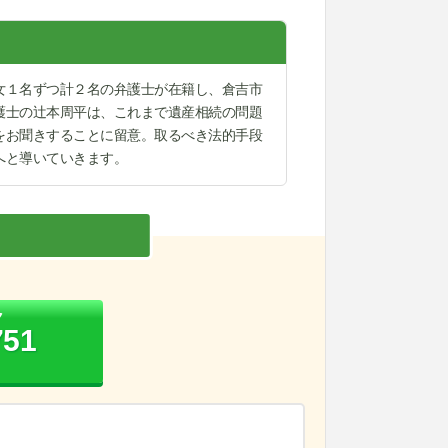
女１名ずつ計２名の弁護士が在籍し、倉吉市
護士の辻本周平は、これまで遺産相続の問題
をお聞きすることに留意。取るべき法的手段
へと導いていきます。
ク
751