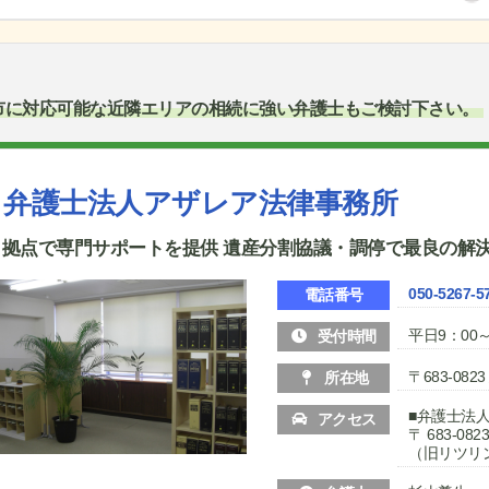
市に対応可能な近隣エリアの相続に強い弁護士もご検討下さい。
弁護士法人アザレア法律事務所
２拠点で専門サポートを提供 遺産分割協議・調停で最良の解
050-5267-5
電話番号
平日9：00～
受付時間
〒683-0
所在地
■弁護士法
アクセス
〒 683-0
（旧リツリ