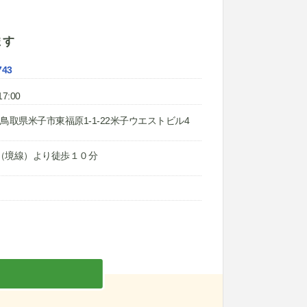
ます
743
7:00
02 鳥取県米子市東福原1-1-22米子ウエストビル4
（境線）より徒歩１０分