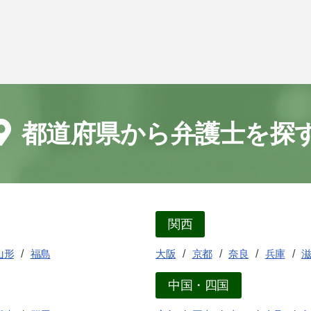
都道府県から弁護士を探
関西
山形
福島
大阪
京都
奈良
兵庫
中国・四国