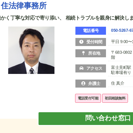
住法律事務所
細かく丁寧な対応で寄り添い、 相続トラブルを親身に解決し
050-5267-6
電話番号
平日 9:00〜1
受付時間
〒683-08
所在地
階
富士見町駅
アクセス
駐車場有り
住 真介
弁護士
電話受付可能
初回相談無料
問い合わせ窓口