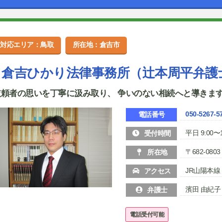
対応エリア：鳥取
所在地：倉吉市
倉吉ひかり法律事務所（辻本周平弁護
依頼者の思いを丁寧に汲み取り、 争いのない相続へと導きま
050-5267-5
電話番号
平日 9:00〜1
受付時間
〒682-0
所在地
JR山陽本線
アクセス
濱田 由紀子
弁護士
電話受付可能