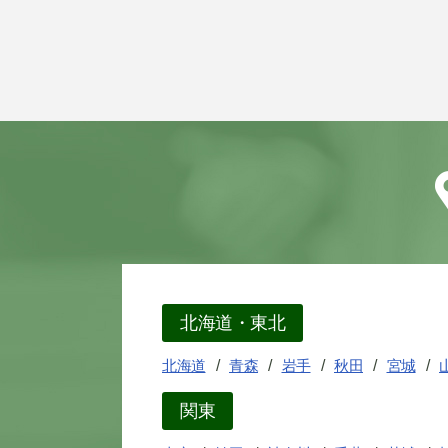
北海道・東北
北海道
青森
岩手
秋田
宮城
関東