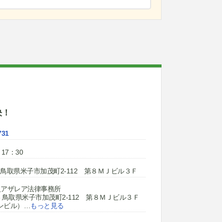
決！
731
17：30
823 鳥取県米子市加茂町2-112 第８ＭＪビル３Ｆ
人アザレア法律事務所
823 鳥取県米子市加茂町2-112 第８ＭＪビル３Ｆ
ンビル）
…
もっと見る