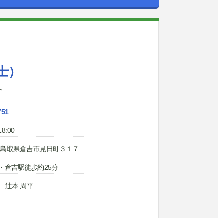
士）
す
751
8:00
803 鳥取県倉吉市見日町３１７
・倉吉駅徒歩約25分
 辻本 周平