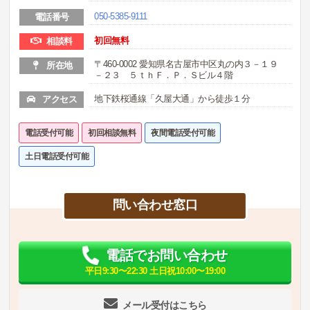
050-5385-9111
電話番号
初回無料
相談料
〒460-0002 愛知県名古屋市中区丸の内３－１９
所在地
－２３ ５ｔｈＦ．Ｐ．Ｓビル４階
地下鉄桜通線「久屋大通」から徒歩１分
アクセス
電話受付可能
初回相談無料
夜間電話受付可能
土日電話受付可能
問い合わせ窓口
電話でお問い合わせ
平日9:30〜22:30 土日祝10:00〜19:00
メール受付はこちら