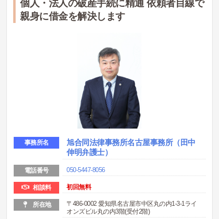
個人・法人の破産手続に精通 依頼者目線で
親身に借金を解決します
旭合同法律事務所名古屋事務所（田中
事務所名
伸明弁護士）
050-5447-8056
電話番号
初回無料
相談料
〒486-0002 愛知県名古屋市中区丸の内1-3-1ライ
所在地
オンズビル丸の内3階(受付2階)