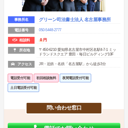
グリーン司法書士法人 名古屋事務所
事務所名
050-5448-2777
電話番号
0
円
相談料
〒450-6210 愛知県名古屋市中村区名駅4-7-1 ミッ
所在地
ドランドスクエア 豊田・毎日ビルディング10F
JR・近鉄・名鉄「名古屋駅」から徒歩3分
アクセス
電話受付可能
初回相談無料
夜間電話受付可能
土日電話受付可能
問い合わせ窓口