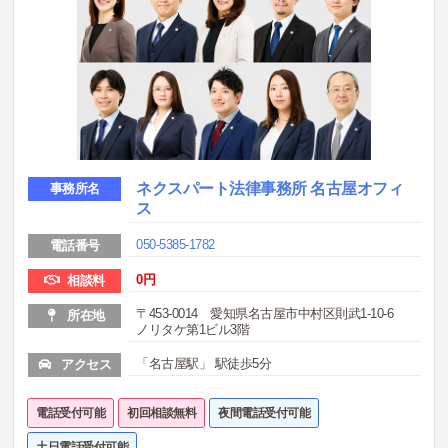
ネクスパート法律事務所 名古屋オフィ
事務所名
ス
050-5385-1782
電話番号
0
円
相談料
〒453-0014 愛知県名古屋市中村区則武1-10-6
所在地
ノリタケ第1ビル3階
「名古屋駅」 駅徒歩5分
アクセス
電話受付可能
初回相談無料
夜間電話受付可能
土日電話受付可能