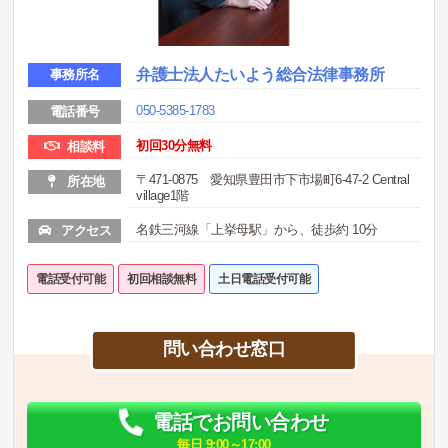
弁護士法人たいよう総合法律事務所
事務所名
050-5385-1783
電話番号
初回30分無料
相談料
〒471-0875 愛知県豊田市下市場町6-47-2 Central
所在地
village1階
名鉄三河線「上挙母駅」から、徒歩約 10分
アクセス
電話受付可能
初回相談無料
土日電話受付可能
問い合わせ窓口
電話でお問い合わせ
毎日 9:00～17:00