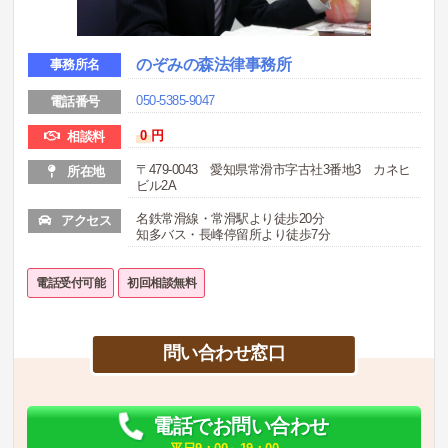
のぞみの森法律事務所
事務所名
050-5385-9047
電話番号
0
円
相談料
〒479-0043 愛知県常滑市字古社3番地3 カネヒ
所在地
ビル2A
名鉄常滑線・常滑駅より徒歩20分
アクセス
知多バス・長峰停留所より徒歩7分
電話受付可能
初回相談無料
問い合わせ窓口
電話でお問い合わせ