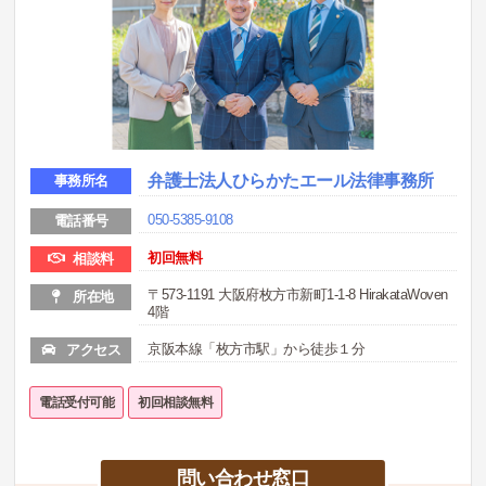
弁護士法人ひらかたエール法律事務所
事務所名
050-5385-9108
電話番号
初回無料
相談料
〒573-1191 大阪府枚方市新町1-1-8 HirakataWoven
所在地
4階
京阪本線「枚方市駅」から徒歩１分
アクセス
電話受付可能
初回相談無料
問い合わせ窓口