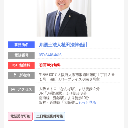
弁護士法人植田法律会計
事務所名
050-5448-4416
電話番号
初回30分無料
相談料
〒556-0017 大阪府大阪市浪速区湊町１丁目３番
所在地
１号 湊町リバープレイス６階６号室
大阪メトロ「なんば駅」より徒歩２分
アクセス
JR「JR難波駅」より徒歩３分
南海線「難波駅」より徒歩10分
阪神・近鉄線「大阪難
…
もっと見る
電話受付可能
土日電話受付可能