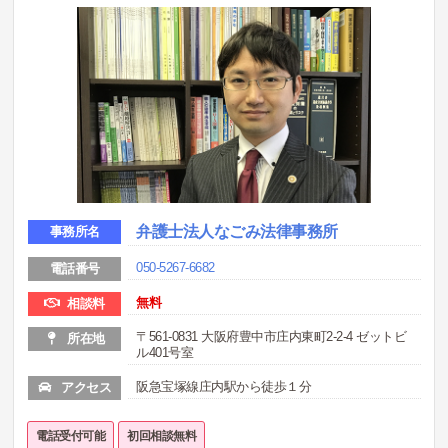
弁護士法人なごみ法律事務所
事務所名
050-5267-6682
電話番号
無料
相談料
〒561-0831 大阪府豊中市庄内東町2-2-4 ゼットビ
所在地
ル401号室
阪急宝塚線庄内駅から徒歩１分
アクセス
電話受付可能
初回相談無料