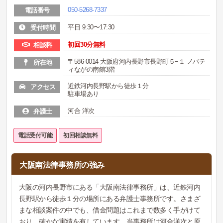
050-5268-7337
電話番号
平日 9:30〜17:30
受付時間
初回30分無料
相談料
〒586-0014 大阪府河内長野市長野町５−１ ノバテ
所在地
ィながの南館3階
近鉄河内長野駅から徒歩１分
アクセス
駐車場あり
河合 洋次
弁護士
電話受付可能
初回相談無料
大阪南法律事務所の強み
大阪の河内長野市にある「大阪南法律事務所」は、近鉄河内
長野駅から徒歩１分の場所にある弁護士事務所です。さまざ
まな相談案件の中でも、借金問題はこれまで数多く手がけて
おり、確かな実績を有しています。当事務所は河合洋次と原