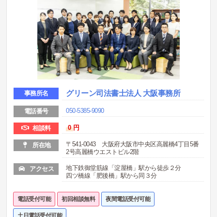
グリーン司法書士法人 大阪事務所
事務所名
050-5385-9090
電話番号
0
円
相談料
〒541-0043 大阪府大阪市中央区高麗橋4丁目5番
所在地
2号高麗橋ウエストビル2階
地下鉄御堂筋線「淀屋橋」駅から徒歩２分
アクセス
四ツ橋線「肥後橋」駅から同３分
電話受付可能
初回相談無料
夜間電話受付可能
土日電話受付可能