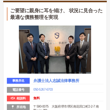
ご要望に親身に耳を傾け、 状況に見合った
最適な債務整理を実現
弁護士法人志誠法律事務所
事務所名
050-5267-6703
電話番号
無料
相談料
〒590-0075 大阪府堺市堺区南花田口町2-2-7 南
所在地