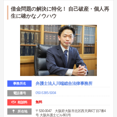
借金問題の解決に特化！ 自己破産・個人再
生に確かなノウハウ
弁護士法人川端総合法律事務所
事務所名
050-5385-5004
電話番号
無料
相談料
〒530-0047 大阪府大阪市北区西天満6丁目7番4
所在地
号 大阪弁護士ビル801号