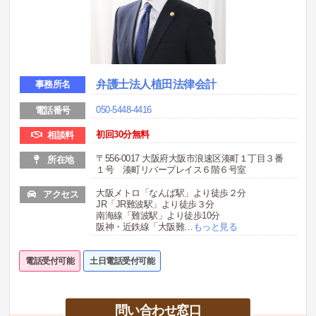
弁護士法人植田法律会計
事務所名
050-5448-4416
電話番号
初回30分無料
相談料
〒556-0017 大阪府大阪市浪速区湊町１丁目３番
所在地
１号 湊町リバープレイス６階６号室
大阪メトロ「なんば駅」より徒歩２分
アクセス
JR「JR難波駅」より徒歩３分
南海線「難波駅」より徒歩10分
阪神・近鉄線「大阪難
…
もっと見る
電話受付可能
土日電話受付可能
問い合わせ窓口