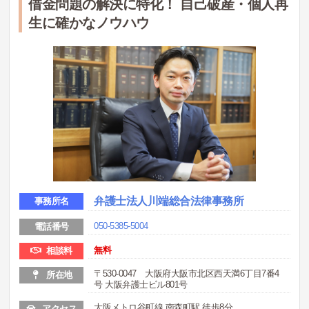
借金問題の解決に特化！ 自己破産・個人再
生に確かなノウハウ
弁護士法人川端総合法律事務所
事務所名
050-5385-5004
電話番号
無料
相談料
〒530-0047 大阪府大阪市北区西天満6丁目7番4
所在地
号 大阪弁護士ビル801号
大阪メトロ谷町線 南森町駅 徒歩8分
アクセス