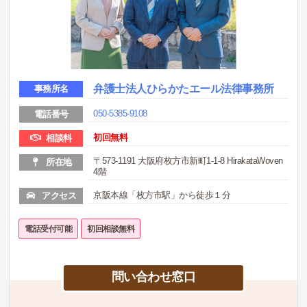
弁護士法人ひらかたエール法律事務所
事務所名
050-5385-9108
電話番号
初回無料
相談料
〒573-1191 大阪府枚方市新町1-1-8 HirakataWoven
所在地
4階
京阪本線「枚方市駅」から徒歩１分
アクセス
電話受付可能
初回相談無料
問い合わせ窓口