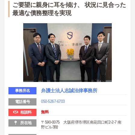
ご要望に親身に耳を傾け、 状況に見合った
最適な債務整理を実現
弁護士法人志誠法律事務所
事務所名
050-5267-6703
電話番号
無料
相談料
〒590-0075 大阪府堺市堺区南花田口町2-2-7 南
所在地
野ビル3階