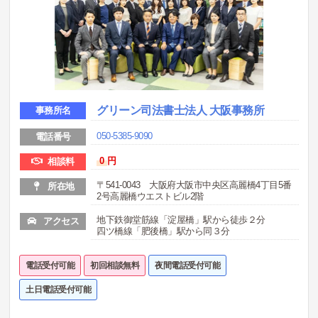
グリーン司法書士法人 大阪事務所
事務所名
050-5385-9090
電話番号
0
円
相談料
〒541-0043 大阪府大阪市中央区高麗橋4丁目5番
所在地
2号高麗橋ウエストビル2階
地下鉄御堂筋線「淀屋橋」駅から徒歩２分
アクセス
四ツ橋線「肥後橋」駅から同３分
電話受付可能
初回相談無料
夜間電話受付可能
土日電話受付可能