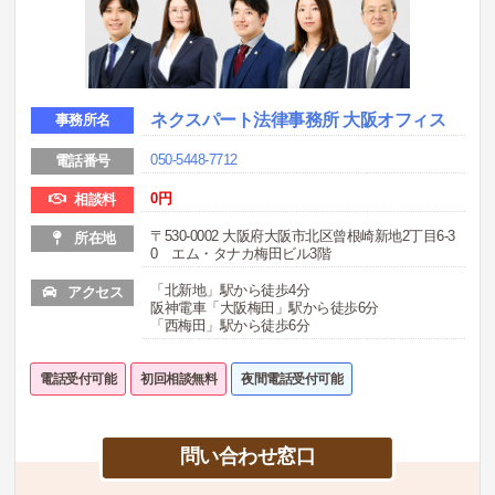
ネクスパート法律事務所 大阪オフィス
事務所名
050-5448-7712
電話番号
0
円
相談料
〒530-0002 大阪府大阪市北区曾根崎新地2丁目6-3
所在地
0 エム・タナカ梅田ビル3階
「北新地」駅から徒歩4分
アクセス
阪神電車「大阪梅田」駅から徒歩6分
「西梅田」駅から徒歩6分
電話受付可能
初回相談無料
夜間電話受付可能
問い合わせ窓口