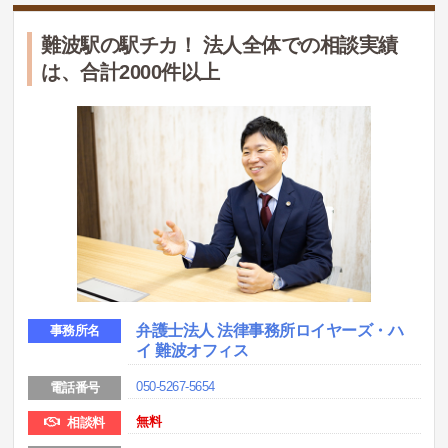
難波駅の駅チカ！ 法人全体での相談実績
は、合計2000件以上
弁護士法人 法律事務所ロイヤーズ・ハ
事務所名
イ 難波オフィス
050-5267-5654
電話番号
無料
相談料