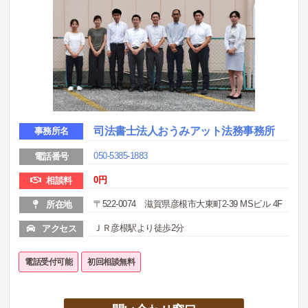
司法書士法人おうみアット法務事務所
事務所名
050-5385-1883
電話番号
0円
相談料
〒522-0074 滋賀県彦根市大東町2-39 MSビル 4F
所在地
ＪＲ彦根駅より徒歩2分
アクセス
電話受付可能
初回相談無料