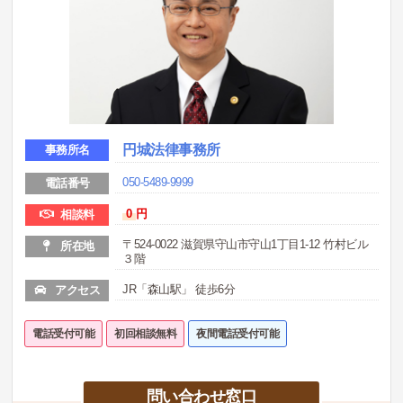
円城法律事務所
事務所名
050-5489-9999
電話番号
0
円
相談料
〒524-0022 滋賀県守山市守山1丁目1-12 竹村ビル
所在地
３階
JR「森山駅」 徒歩6分
アクセス
電話受付可能
初回相談無料
夜間電話受付可能
問い合わせ窓口