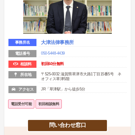
大津法律事務所
事務所名
050-5448-4439
電話番号
初回60分無料
相談料
〒525-0032 滋賀県草津市大路1丁目15番5号 ネ
所在地
オフィス草津5階
JR「草津駅」から徒歩5分
アクセス
電話受付可能
初回相談無料
問い合わせ窓口