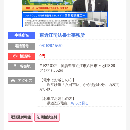
東近江司法書士事務所
事務所名
050-5267-5560
電話番号
0円
相談料
〒527-0022 滋賀県東近江市八日市上之町8-36
所在地
アジアビル2階
【電車でお越しの方】
アクセス
近江鉄道「八日市駅」から徒歩10分。西友向
かい側。
【お車でお越しの方】
県道216号線
…
もっと見る
電話受付可能
初回相談無料