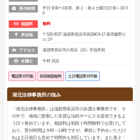
平日 9:00〜18:00、第２・第４土曜日10:30～16:3
受付時間
0
無料
相談料
〒526-0037 滋賀県長浜市高田町9-17 第20森野ビ
所在地
ル２F
滋賀県長浜市の長浜（旧）市役所前
アクセス
中村 武志
弁護士
電話受付可能
初回相談無料
土日電話受付可能
湖北法律事務所の強み
「湖北法律事務所」は滋賀県長浜市の弁護士事務所です。そ
の中で、地域に密着した良質な法的サービスを提供できるよ
う日々努めています。相談料は初回１時間無料でお受けして
おり、受付時間は９時～18時ですが、事前に予約をいただけ
れば土日祝日も含めて時間外も対応しています。また第２・