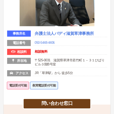
弁護士法人バディ滋賀草津事務所
事務所名
050-5448-4406
電話番号
相談無料
相談料
〒525-0031 滋賀県草津市若竹町１－３１ひばり
所在地
ビル３階B号室
JR「草津駅」から 徒歩5分
アクセス
電話受付可能
夜間電話受付可能
問い合わせ窓口