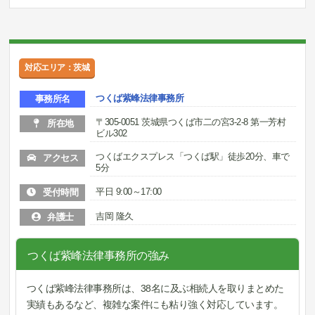
対応エリア：茨城
つくば紫峰法律事務所
事務所名
〒305-0051 茨城県つくば市二の宮3-2-8 第一芳村
所在地
ビル302
つくばエクスプレス「つくば駅」徒歩20分、車で
アクセス
5分
平日 9:00～17:00
受付時間
吉岡 隆久
弁護士
つくば紫峰法律事務所の強み
つくば紫峰法律事務所は、38名に及ぶ相続人を取りまとめた
実績もあるなど、複雑な案件にも粘り強く対応しています。