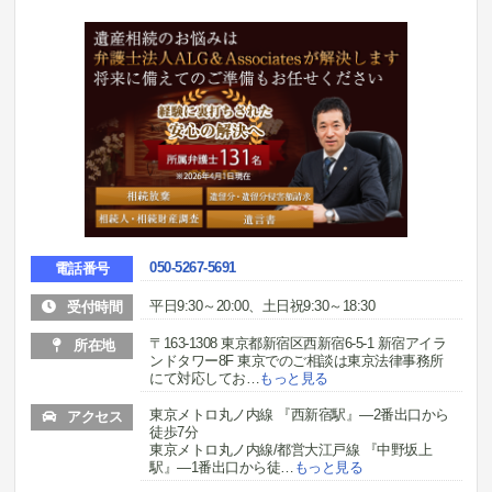
050-5267-5691
電話番号
平日9:30～20:00、土日祝9:30～18:30
受付時間
〒163-1308 東京都新宿区西新宿6-5-1 新宿アイラ
所在地
ンドタワー8F 東京でのご相談は東京法律事務所
にて対応してお
…
もっと見る
東京メトロ丸ノ内線 『西新宿駅』―2番出口から
アクセス
徒歩7分
東京メトロ丸ノ内線/都営大江戸線 『中野坂上
駅』―1番出口から徒
…
もっと見る