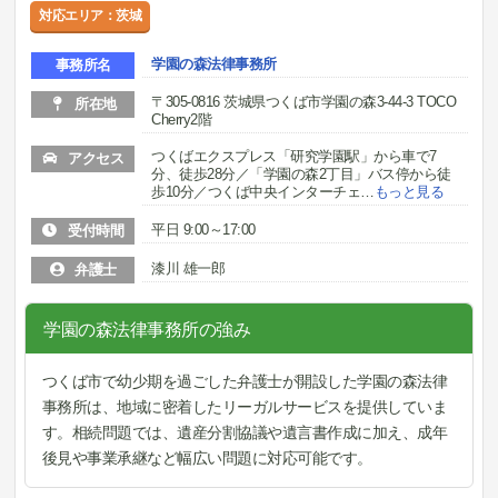
対応エリア：茨城
学園の森法律事務所
事務所名
〒305-0816 茨城県つくば市学園の森3-44-3 TOCO
所在地
Cherry2階
つくばエクスプレス「研究学園駅」から車で7
アクセス
分、徒歩28分／「学園の森2丁目」バス停から徒
歩10分／つくば中央インターチェ
…
もっと見る
平日 9:00～17:00
受付時間
漆川 雄一郎
弁護士
学園の森法律事務所の強み
つくば市で幼少期を過ごした弁護士が開設した学園の森法律
事務所は、地域に密着したリーガルサービスを提供していま
す。相続問題では、遺産分割協議や遺言書作成に加え、成年
後見や事業承継など幅広い問題に対応可能です。