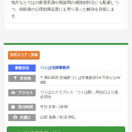
地方ならではの家督意識や親族間の感情的対立にも配慮しつ
つ、依頼者の心理的満足度にも寄り添った解決を目指しま
す。
対応エリア：茨城
つくば法律事務所
事務所名
〒305-0033 茨城県つくば市東新井3-4 TOSビルIV
所在地
4階
つくばエクスプレス「つくば駅」A5出口より徒
アクセス
歩10分
平日 9:30～18:00
受付時間
山田 昌典／松沼 和弘
弁護士