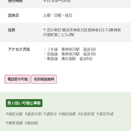
受付時間
平日 9:00〜18:00
定休日
土曜・日曜・祝日
住所
〒221-0822 横浜市神奈川区西神奈川1-7-2東神奈
川室町第二ビル2階
アクセス方法
・ＪＲ線 東神奈川駅 徒歩1分
・京急線 東神奈川駅 徒歩3分
・東急線 東白楽駅 徒歩5分
電話受付可能
初回相談無料
取り扱い可能な事案
相続全般
遺産分割
遺留分
相続放棄
生前対策
遺言作成
事業承継
相続税