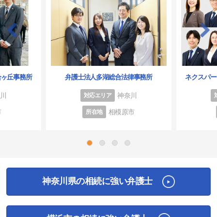
合ヶ丘事務所
弁護士法人多湖総合法律事務所
ネクスパー
奈川
神奈川
対応エリア
市
相模原市
所在地
1
2
3
4
神奈川県の相続に強い弁護士