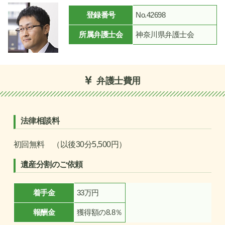
登録番号
No.42698
所属弁護士会
神奈川県弁護士会
弁護士費用
法律相談料
初回無料 （以後30分5,500円）
遺産分割のご依頼
着手金
33万円
報酬金
獲得額の8.8％