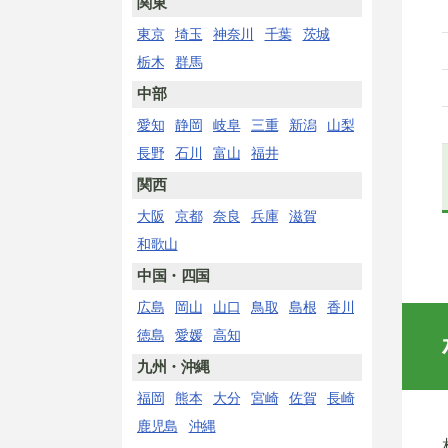
関東
東京
埼玉
神奈川
千葉
茨城
栃木
群馬
中部
愛知
静岡
岐阜
三重
新潟
山梨
長野
石川
富山
福井
関西
大阪
京都
奈良
兵庫
滋賀
和歌山
中国・四国
広島
岡山
山口
鳥取
島根
香川
徳島
愛媛
高知
九州・沖縄
福岡
熊本
大分
宮崎
佐賀
長崎
鹿児島
沖縄