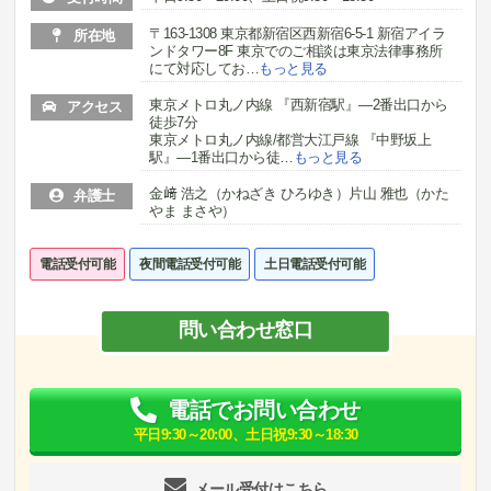
〒163-1308 東京都新宿区西新宿6-5-1 新宿アイラ
所在地
ンドタワー8F 東京でのご相談は東京法律事務所
にて対応してお
…
もっと見る
東京メトロ丸ノ内線 『西新宿駅』―2番出口から
アクセス
徒歩7分
東京メトロ丸ノ内線/都営大江戸線 『中野坂上
駅』―1番出口から徒
…
もっと見る
金﨑 浩之（かねざき ひろゆき）片山 雅也（かた
弁護士
やま まさや）
電話受付可能
夜間電話受付可能
土日電話受付可能
問い合わせ窓口
電話でお問い合わせ
平日9:30～20:00、土日祝9:30～18:30
メール受付はこちら