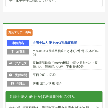
事・家事事件に対応しています。
対応エリア：長崎
弁護士法人 優 わかば法律事務所
事務所名
〒850-0033 長崎県長崎市万才町2番7号 松本ビル2
所在地
01
長崎電気軌道「めがね橋駅」4分／県営バス・長
アクセス
崎バス「興善町バス停」下車 徒歩0分
平日 9:00～17:30
受付時間
伊東 讓二／伊東 浩子
弁護士
弁護士法人 優 わかば法律事務所の強み
わかば法律事務所は、元裁判官の男女弁護士2名が在籍し、そ