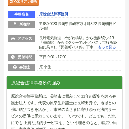
対応エリア：長崎
原総合法律事務所
事務所名
〒850-0033 長崎県長崎市万才町8-22 長崎朝日ビ
所在地
ル4階
長崎電気軌道「めがね橋駅」から徒歩3分／JR
アクセス
「長崎駅」からタクシーで5分／バス：市役所経
由に乗車し「興善町バス停」下車
…
もっと見る
平日 9:00～17:00
受付時間
原 幸生
弁護士
原総合法律事務所の強み
原総合法律事務所は、長崎市に根差して33年の歴史を誇る弁
護士法人です。代表の原幸生弁護士は長崎出身で、地域との
強い結びつきを活かし、市民の皆さまに寄り添った法的サー
ビスの提供に尽力しています。「いつでも、どこでも、だれ
にでも 上質な法的サービスを」という理念のもと、幅広い民