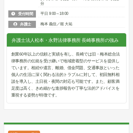
分
平日 9:00～18:00
受付時間
梅本 義信／堀 大祐
弁護士
弁護士法人松本・永野法律事務所 長崎事務所の強み
創業60年以上の信頼と実績を有し、長崎では旧・梅本総合法
律事務所の伝統を受け継いで地域密着型のサービスを提供し
ています。相続や遺言、離婚、借金問題、交通事故といった
個人の生活に深く関わる法的トラブルに対して、初回無料相
談を導入し、土日祝・夜間の対応も可能です。また、顧客満
足度は高く、きめ細かな進捗報告や丁寧な法的アドバイスを
重視する姿勢が特徴です。