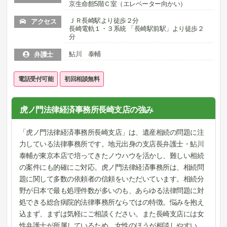
京生命館5階Ｃ室（エレベーター向かい）
ＪＲ長崎駅より徒歩２分
アクセス
長崎電軌１・３系統 「長崎駅前駅」より徒歩２
分
鮎川 泰輔
弁護士
電話受付可能
初回相談無料
虎ノ門法律経済事務所長崎支店の強み
「虎ノ門法律経済事務所長崎支店」は、遺産相続の問題に注
力している法律事務所です。地元出身の支店長弁護士・鮎川
泰輔が東京本店で培ってきたノウハウを活かし、難しい相続
の案件にも的確にご対応。虎ノ門法律経済事務所は、相続問
題に関して多数の依頼者の信頼をいただいています。相続分
野が日本で最も処理件数が多いのも、あらゆる法律問題に対
処できる総合病院的法律事務所ならではの特徴。悩みを抱え
込まず、まずは気軽にご相談ください。また長崎支店には女
性弁護士が所属しているため、女性のほうが相談しやすい、