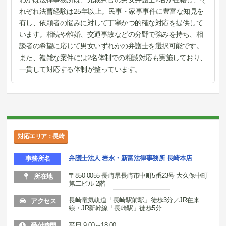
れぞれ法曹経験は25年以上。民事・家事事件に豊富な知見を
有し、依頼者の悩みに対して丁寧かつ的確な対応を提供して
います。相続や離婚、交通事故などの分野で強みを持ち、相
談者の希望に応じて男女いずれかの弁護士を選択可能です。
また、複雑な案件には2名体制での相談対応も実施しており、
一貫して対応する体制が整っています。
対応エリア：長崎
弁護士法人 岩永・新富法律事務所 長崎本店
事務所名
〒850-0055 長崎県長崎市中町5番23号 大久保中町
所在地
第二ビル 2階
長崎電気軌道「長崎駅前駅」徒歩3分／JR在来
アクセス
線・JR新幹線「長崎駅」徒歩5分
平日 9:00～18:00
受付時間