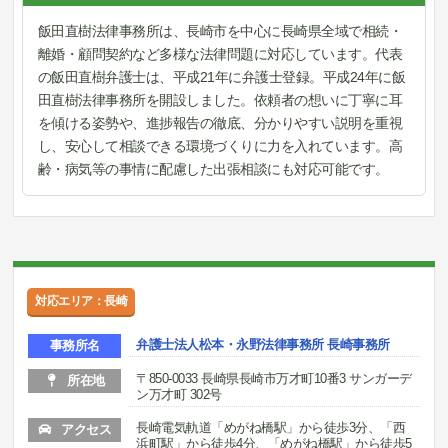
飯田直樹法律事務所は、長崎市を中心に長崎県全域で相続・
離婚・顧問契約など多様な法律問題に対応しています。代表
の飯田直樹弁護士は、平成21年に弁護士登録。平成24年に飯
田直樹法律事務所を開設しました。依頼者の想いに丁寧に耳
を傾ける姿勢や、進捗報告の徹底、分かりやすい説明を重視
し、安心して相談できる環境づくりに力を入れています。高
齢・病気等の事情に配慮した出張相談にも対応可能です。
対応エリア：長崎
弁護士法人松本・永野法律事務所 長崎事務所
事務所名
〒850-0033 長崎県長崎市万才町10番3 サンガーデ
所在地
ン万才町 302号
長崎電気軌道「めがね橋駅」から徒歩3分、「西
アクセス
浜町駅」から徒歩4分、「めがね橋駅」から徒歩5