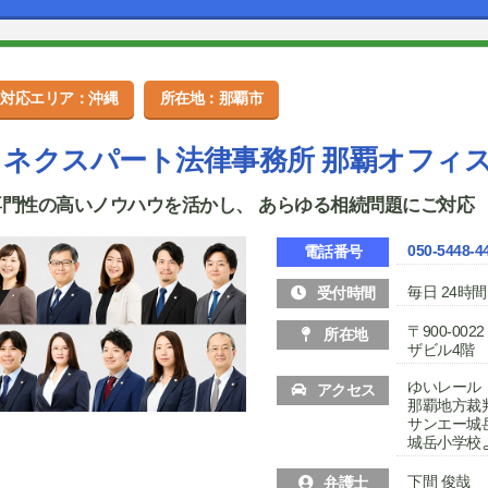
対応エリア：沖縄
所在地：那覇市
ネクスパート法律事務所 那覇オフィ
専門性の高いノウハウを活かし、 あらゆる相続問題にご対応
050-5448-4
電話番号
毎日 24時間
受付時間
〒900-0
所在地
ザビル4階
ゆいレール
アクセス
那覇地方裁
サンエー城
城岳小学校
下間 俊哉
弁護士