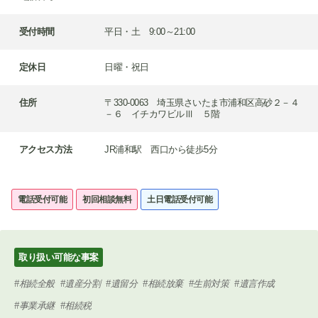
受付時間
平日・土 9:00～21:00
定休日
日曜・祝日
住所
〒330-0063 埼玉県さいたま市浦和区高砂２－４
－６ イチカワビルⅢ ５階
アクセス方法
JR浦和駅 西口から徒歩5分
電話受付可能
初回相談無料
土日電話受付可能
取り扱い可能な事案
相続全般
遺産分割
遺留分
相続放棄
生前対策
遺言作成
事業承継
相続税