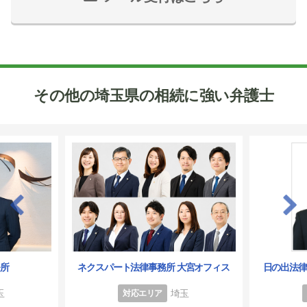
その他の埼玉県の相続に強い弁護士
務所
ネクスパート法律事務所 大宮オフィス
日の出法
玉
埼玉
対応エリア