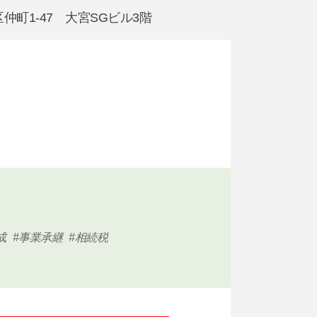
区仲町1-47 大宮SGビル3階
成
事業承継
相続税