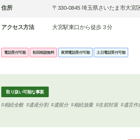
住所
〒330-0845 埼玉県さいたま市大宮
アクセス方法
大宮駅東口から徒歩３分
電話受付可能
初回相談無料
夜間電話受付可能
土日電話受付可能
取り扱い可能な事案
相続全般
遺産分割
遺留分
相続放棄
生前対策
遺言作