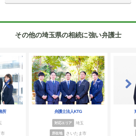
その他の埼玉県の相続に強い弁護士
務所
弁護士法人KTG
玉
埼玉
対応エリア
ま市
さいたま市
所在地