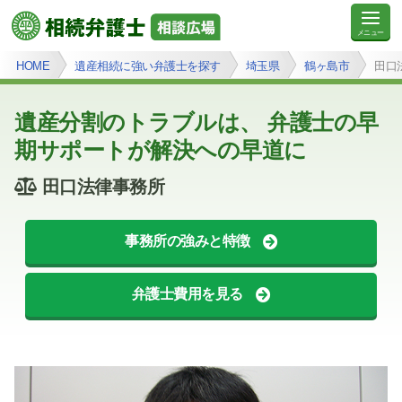
HOME
遺産相続に強い弁護士を探す
埼玉県
鶴ヶ島市
田口
遺産分割のトラブルは、 弁護士の早
期サポートが解決への早道に
田口法律事務所
事務所の強みと特徴
弁護士費用を見る