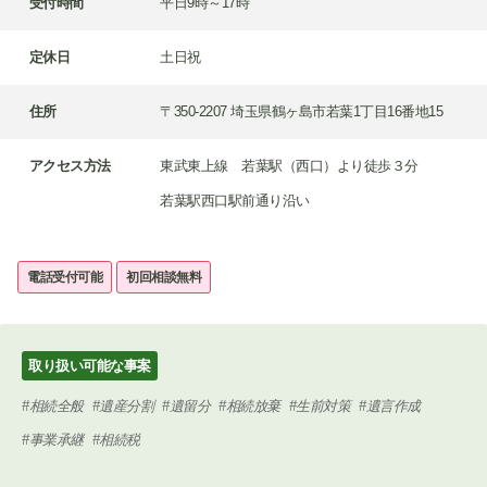
受付時間
平日9時～17時
定休日
土日祝
住所
〒350-2207 埼玉県鶴ヶ島市若葉1丁目16番地15
アクセス方法
東武東上線 若葉駅（西口）より徒歩３分
若葉駅西口駅前通り沿い
電話受付可能
初回相談無料
取り扱い可能な事案
相続全般
遺産分割
遺留分
相続放棄
生前対策
遺言作成
事業承継
相続税