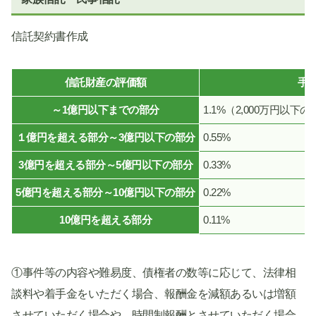
信託契約書作成
信託財産の評価額
手
～1億円以下までの部分
1.1%（2,000万円以
１億円を超える部分～3億円以下の部分
0.55%
3億円を超える部分～5億円以下の部分
0.33%
5億円を超える部分～10億円以下の部分
0.22%
10億円を超える部分
0.11%
①事件等の内容や難易度、債権者の数等に応じて、法律相
談料や着手金をいただく場合、報酬金を減額あるいは増額
させていただく場合や、時間制報酬とさせていただく場合