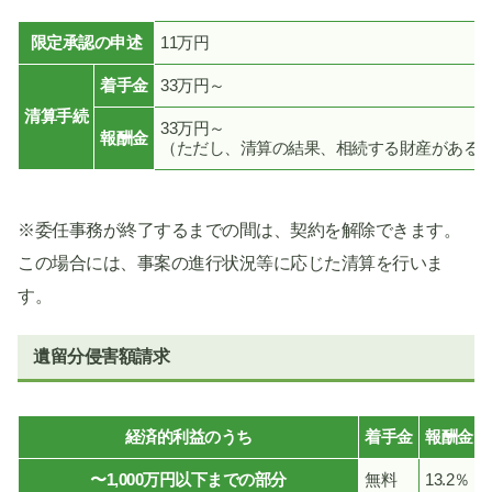
限定承認の申述
11万円
着手金
33万円～
清算手続
33万円～
報酬金
（ただし、清算の結果、相続する財産がある場
※委任事務が終了するまでの間は、契約を解除できます。
この場合には、事案の進行状況等に応じた清算を行いま
す。
遺留分侵害額請求
経済的利益のうち
着手金
報酬金
〜1,000万円以下までの部分
無料
13.2％