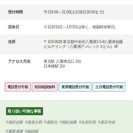
受付時間
平日9:00～21:00(土日祝日18:00まで)
定休日
※12月31日～1月3日は除く。他臨時休業日。
住所
〒103-0028 東京都中央区八重洲1-5-9八重洲加藤
ビルデイング（八重洲アメレックスビル）6F
アクセス方法
東京駅 八重洲北口 3分
日本橋駅 2分
電話受付可能
初回相談無料
夜間電話受付可能
土日電話受付可能
取り扱い可能な事案
相続全般
遺産分割
遺留分
相続放棄
生前対策
遺言作成
事業承継
相続税