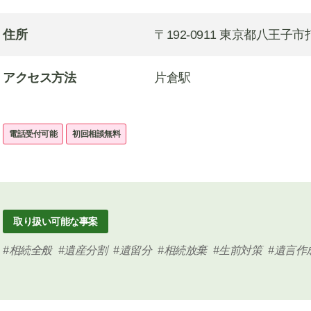
住所
〒192-0911 東京都八王子市打
アクセス方法
片倉駅
電話受付可能
初回相談無料
取り扱い可能な事案
相続全般
遺産分割
遺留分
相続放棄
生前対策
遺言作