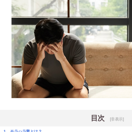
目次
[非表示]
モラハラ妻とは？