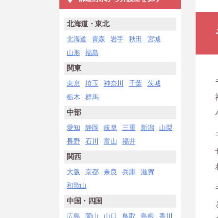
北海道・東北
北海道
青森
岩手
秋田
宮城
山形
福島
関東
東京
埼玉
神奈川
千葉
茨城
栃木
群馬
中部
愛知
静岡
岐阜
三重
新潟
山梨
長野
石川
富山
福井
関西
大阪
京都
奈良
兵庫
滋賀
和歌山
中国・四国
広島
岡山
山口
鳥取
島根
香川