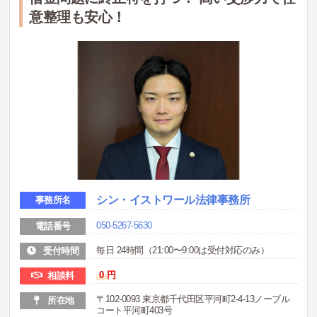
意整理も安心！
シン・イストワール法律事務所
事務所名
050-5267-5630
電話番号
毎日 24時間（21:00〜9:00は受付対応のみ）
受付時間
0
円
相談料
〒102-0093 東京都千代田区平河町2-4-13ノーブル
所在地
コート平河町403号