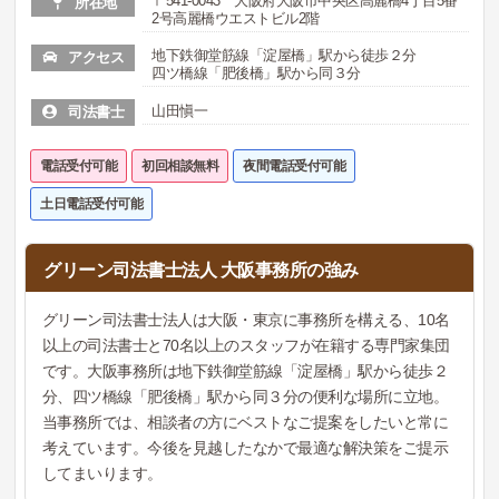
〒541-0043 大阪府大阪市中央区高麗橋4丁目5番
所在地
2号高麗橋ウエストビル2階
地下鉄御堂筋線「淀屋橋」駅から徒歩２分
アクセス
四ツ橋線「肥後橋」駅から同３分
山田愼一
司法書士
電話受付可能
初回相談無料
夜間電話受付可能
土日電話受付可能
グリーン司法書士法人 大阪事務所の強み
グリーン司法書士法人は大阪・東京に事務所を構える、10名
以上の司法書士と70名以上のスタッフが在籍する専門家集団
です。大阪事務所は地下鉄御堂筋線「淀屋橋」駅から徒歩２
分、四ツ橋線「肥後橋」駅から同３分の便利な場所に立地。
当事務所では、相談者の方にベストなご提案をしたいと常に
考えています。今後を見越したなかで最適な解決策をご提示
してまいります。