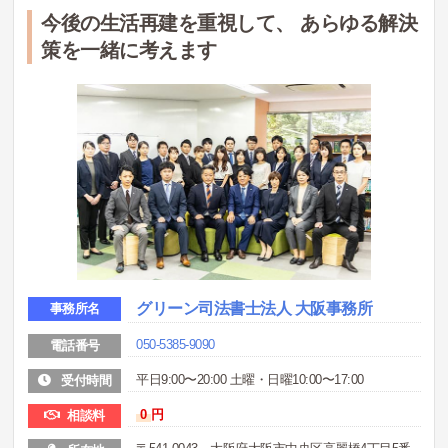
今後の生活再建を重視して、 あらゆる解決
策を一緒に考えます
グリーン司法書士法人 大阪事務所
事務所名
050-5385-9090
電話番号
平日9:00〜20:00 土曜・日曜10:00〜17:00
受付時間
0
円
相談料