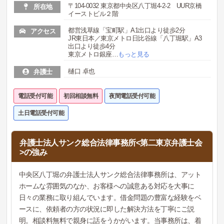
〒104-0032 東京都中央区八丁堀4-2-2 UUR京橋
所在地
イーストビル２階
都営浅草線「宝町駅」A1出口より徒歩2分
アクセス
JR東日本／東京メトロ日比谷線「八丁堀駅」A3
出口より徒歩4分
東京メトロ銀座
…
もっと見る
樋口 卓也
弁護士
電話受付可能
初回相談無料
夜間電話受付可能
土日電話受付可能
弁護士法人サンク総合法律事務所<第二東京弁護士会
>の強み
中央区八丁堀の弁護士法人サンク総合法律事務所は、アット
ホームな雰囲気のなか、お客様への誠意ある対応を大事に
日々の業務に取り組んでいます。借金問題の豊富な経験をベ
ースに、依頼者の方の状況に即した解決方法を丁寧にご説
明。相談料無料で親身に話をうかがいます。当事務所は、着