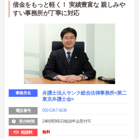
借金をもっと軽く！ 実績豊富な 親しみや
すい事務所が丁寧に対応
弁護士法人サンク総合法律事務所<第二
事務所名
東京弁護士会>
050-5267-5639
電話番号
24時間365日相談申込受付可
受付時間
無料
相談料