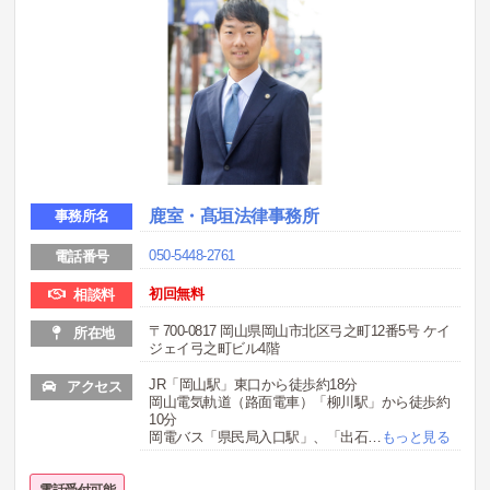
鹿室・髙垣法律事務所
事務所名
050-5448-2761
電話番号
初回無料
相談料
〒700-0817 岡山県岡山市北区弓之町12番5号 ケイ
所在地
ジェイ弓之町ビル4階
JR「岡山駅」東口から徒歩約18分
アクセス
岡山電気軌道（路面電車）「柳川駅」から徒歩約
10分
岡電バス「県民局入口駅」、「出石
…
もっと見る
電話受付可能