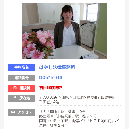
はやし法律事務所
事務所名
050-5267-6686
電話番号
初回1時間無料
相談料
〒700-0826 岡山県岡山市北区磨屋町7-18 磨屋町
所在地
千田ビル2階
ＪＲ「岡山」駅 徒歩１０分
アクセス
路面電車「郵便局前」駅 徒歩２分
岡電・中鉄・宇野・両備バス「ＮＴＴ岡山前」バ
ス停 徒歩２分