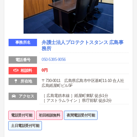
弁護士法人プロテクトスタンス 広島事
事務所名
務所
050-5385-9056
電話番号
0円
相談料
〒730-0011 広島県広島市中区基町11-10 合人社
所在地
広島紙屋町ビル5F
［ 広島電鉄本線 ］紙屋町東駅 徒歩1分
アクセス
［ アストラムライン ］県庁前駅 徒歩2分
電話受付可能
初回相談無料
夜間電話受付可能
土日電話受付可能