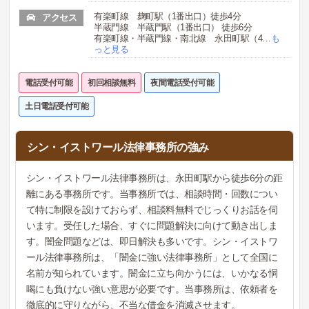
有楽町線 麹町駅（1番出口）徒歩4分
アクセス
半蔵門線 半蔵門駅（1番出口） 徒歩6分
有楽町線・半蔵門線・南北線 永田町駅（4
…
も
っと見る
電話受付可能
初回相談無料
夜間電話受付可能
土日電話受付可能
シン・イストワール法律事務所の強み
シン・イストワール法律事務所は、永田町駅から徒歩6分の距
離にある事務所です。当事務所では、相談時間・回数につい
て特に制限を設けておらず、相談料無料でじっくりお話を伺
います。受任した場合、すぐに問題解決に向けて動き出しま
す。闇金問題などは、即日解決も多いです。シン・イストワ
ール法律事務所は、「闇金に強い法律事務所」として全国に
名前が知られています。闇金に立ち向かうには、いかなる恫
喝にも負けない強い意思が必要です。当事務所は、依頼者を
徹底的に守りながら、不当な借金を消滅させます。