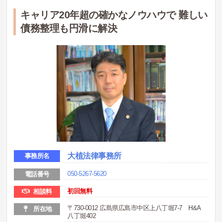
キャリア20年超の確かなノウハウで 難しい
債務整理も円滑に解決
大植法律事務所
事務所名
050-5267-5620
電話番号
初回無料
相談料
〒730-0012 広島県広島市中区上八丁堀7-7 H&A
所在地
八丁堀402