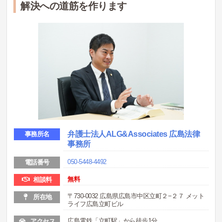
解決への道筋を作ります
弁護士法人ALG&Associates 広島法律
事務所名
事務所
050-5448-4492
電話番号
無料
相談料
〒730-0032 広島県広島市中区立町２−２７ メット
所在地
ライフ広島立町ビル
広島電鉄「立町駅」から徒歩1分
アクセス