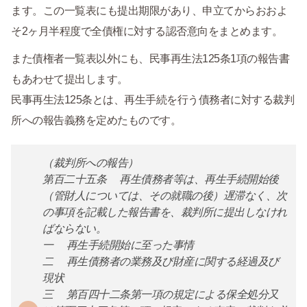
ます。この一覧表にも提出期限があり、申立てからおおよ
そ2ヶ月半程度で全債権に対する認否意向をまとめます。
また債権者一覧表以外にも、民事再生法125条1項の報告書
もあわせて提出します。
民事再生法125条とは、再生手続を行う債務者に対する裁判
所への報告義務を定めたものです。
（裁判所への報告）
第百二十五条 再生債務者等は、再生手続開始後
（管財人については、その就職の後）遅滞なく、次
の事項を記載した報告書を、裁判所に提出しなけれ
ばならない。
一 再生手続開始に至った事情
二 再生債務者の業務及び財産に関する経過及び
現状
三 第百四十二条第一項の規定による保全処分又