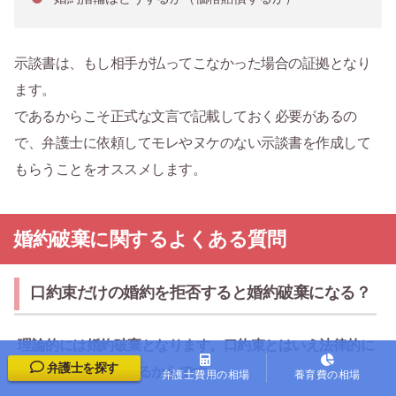
示談書は、もし相手が払ってこなかった場合の証拠となり
ます。
であるからこそ正式な文言で記載しておく必要があるの
で、弁護士に依頼してモレやヌケのない示談書を作成して
もらうことをオススメします。
婚約破棄に関するよくある質問
口約束だけの婚約を拒否すると婚約破棄になる？
理論的には婚約破棄となります。口約束とはいえ法律的に
弁護士を探す
は婚約が成立しているからです。
弁護士費用の相場
養育費の相場