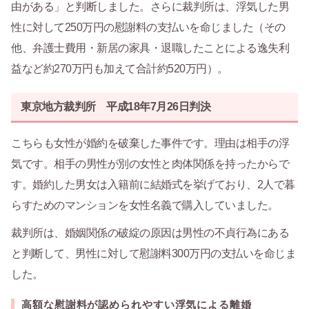
由がある」と判断しました。さらに裁判所は、浮気した男
性に対して250万円の慰謝料の支払いを命じました（その
他、弁護士費用・新居の家具・退職したことによる逸失利
益など約270万円も加えて合計約520万円）。
東京地方裁判所 平成18年7月26日判決
こちらも女性が婚約を破棄した事件です。理由は相手の浮
気です。相手の男性が別の女性と肉体関係を持ったからで
す。婚約した男女は入籍前に結婚式を挙げており、2人で暮
らすためのマンションを女性名義で購入していました。
裁判所は、婚姻関係の破綻の原因は男性の不貞行為にある
と判断して、男性に対して慰謝料300万円の支払いを命じま
した。
高額な慰謝料が認められやすい浮気による離婚