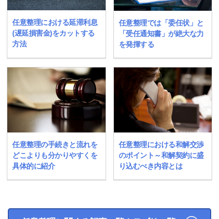
任意整理における延滞利息
任意整理では「委任状」と
(遅延損害金)をカットする
「受任通知書」が絶大な力
方法
を発揮する
任意整理の手続きと流れを
任意整理における和解交渉
どこよりも分かりやすくを
のポイント～和解契約に盛
具体的に紹介
り込むべき内容とは