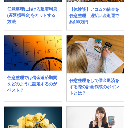
任意整理における延滞利息
【体験談】アコムの借金を
(遅延損害金)をカットする
任意整理 過払い金返還で
方法
約100万円
任意整理では借金返済期間
任意整理をして借金返済を
をどのように設定するのが
する際の計画作成のポイン
ベスト？
トとは？