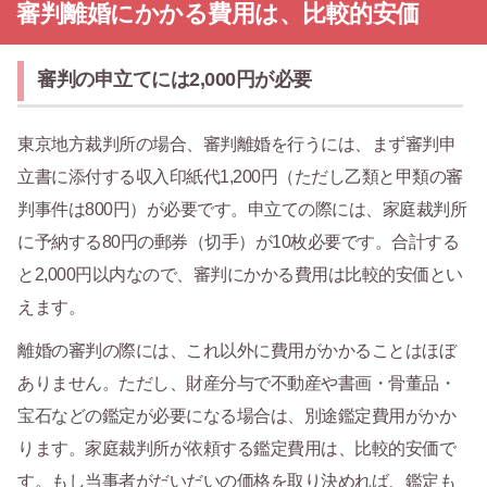
審判離婚にかかる費用は、比較的安価
審判の申立てには2,000円が必要
東京地方裁判所の場合、審判離婚を行うには、まず審判申
立書に添付する収入印紙代1,200円（ただし乙類と甲類の審
判事件は800円）が必要です。申立ての際には、家庭裁判所
に予納する80円の郵券（切手）が10枚必要です。合計する
と2,000円以内なので、審判にかかる費用は比較的安価とい
えます。
離婚の審判の際には、これ以外に費用がかかることはほぼ
ありません。ただし、財産分与で不動産や書画・骨董品・
宝石などの鑑定が必要になる場合は、別途鑑定費用がかか
ります。家庭裁判所が依頼する鑑定費用は、比較的安価で
す。もし当事者がだいだいの価格を取り決めれば、鑑定も