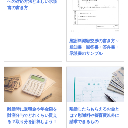
への対応方法と正しい示談
書の書き方
慰謝料減額交渉の書き方～
通知書・回答書・答弁書・
示談書のサンプル
離婚時に退職金や年金額を
離婚したらもらえるお金と
財産分与でどれくらい貰え
は？慰謝料や養育費以外に
る？取り分を計算しよう！
請求できるもの