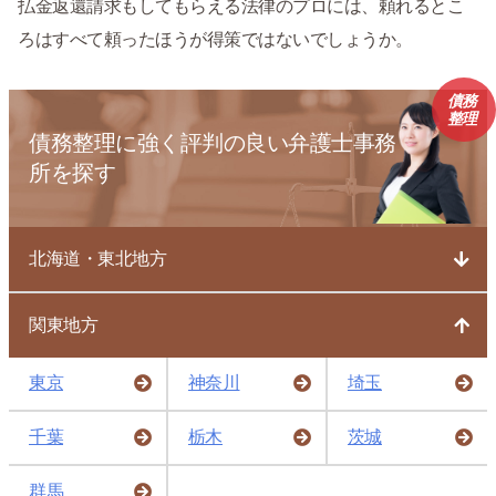
払金返還請求もしてもらえる法律のプロには、頼れるとこ
ろはすべて頼ったほうが得策ではないでしょうか。
債務
整理
債務整理に強く評判の良い弁護士事務
所を探す
北海道・東北地方
関東地方
東京
神奈川
埼玉
千葉
栃木
茨城
群馬