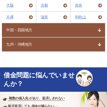
大阪
京都
奈良
兵庫
滋賀
和歌山
中国・四国地方
九州・沖縄地方
借金問題に悩んでいませ
んか？
複数の借入先
があり、返済しきれない
毎月返済しても
借金が減らない
…