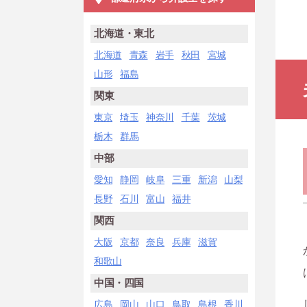
北海道・東北
北海道
青森
岩手
秋田
宮城
山形
福島
関東
東京
埼玉
神奈川
千葉
茨城
栃木
群馬
中部
愛知
静岡
岐阜
三重
新潟
山梨
長野
石川
富山
福井
関西
大阪
京都
奈良
兵庫
滋賀
和歌山
中国・四国
広島
岡山
山口
鳥取
島根
香川