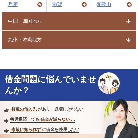
兵庫
滋賀
和歌山
中国・四国地方
九州・沖縄地方
借金問題に悩んでいませ
んか？
複数の借入先
があり、返済しきれない
毎月返済しても
借金が減らない
…
家族に知られず
に借金を整理したい