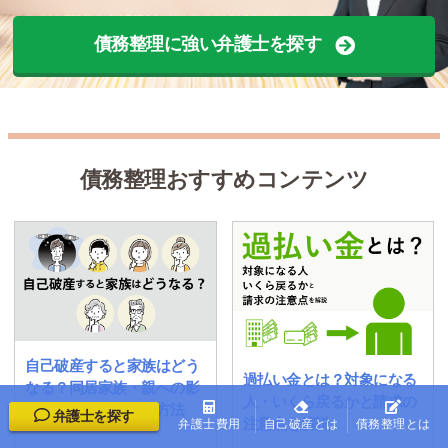
債務整理に強い弁護士を探す
債務整理おすすめコンテンツ
自己破産すると家族はどう
過払い金とは？対象になる
なる？同居家族・親への影
人・いくら戻るかと請求の
響と迷惑をかけない方法
弁護士を探す
注意点を解説
弁護士費用
自己破産とは
債務整理とは