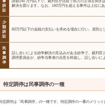
事
訴額140 万円以下で、裁判官が法廷で双方の主張を聞
訴
解決を図ります。なお、140万円を超える事件は上位に
訟
少
額
60万円以下の金銭の支払いを求める場合に行い、原則と
訴
訟
民
事
話し合いによる紛争解決の見込みがある紛争で、裁判官
調
調停委員会が、紛争当事者の合意を斡旋し、話し合いに
停
特定調停は民事調停の一種
特定調停は「民事調停」の一種です。特定調停の一番のメリット