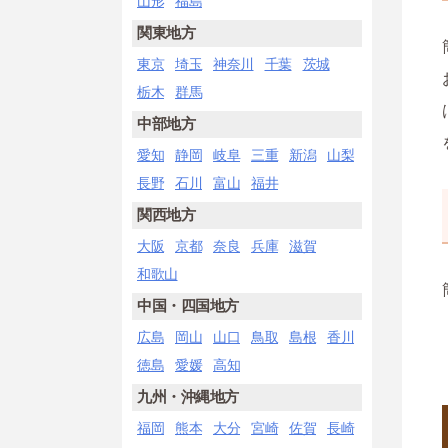
山形
福島
関東地方
東京
埼玉
神奈川
千葉
茨城
栃木
群馬
中部地方
愛知
静岡
岐阜
三重
新潟
山梨
長野
石川
富山
福井
関西地方
大阪
京都
奈良
兵庫
滋賀
和歌山
中国・四国地方
広島
岡山
山口
鳥取
島根
香川
徳島
愛媛
高知
九州・沖縄地方
福岡
熊本
大分
宮崎
佐賀
長崎