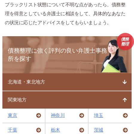
ブラックリスト状態について不明な点があったら、債務整
理を得意としている弁護士に相談をして、具体的なあなた
の状況に応じたアドバイスをしてもらいましょう。
債務
整理
債務整理に強く評判の良い弁護士事務
所を探す
北海道・東北地方
関東地方
東京
神奈川
埼玉
千葉
栃木
茨城