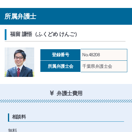
所属弁護士
福留 謙悟（ふくどめ けんご）
登録番号
No.48208
所属弁護士会
千葉県弁護士会
弁護士費用
相談料
無料