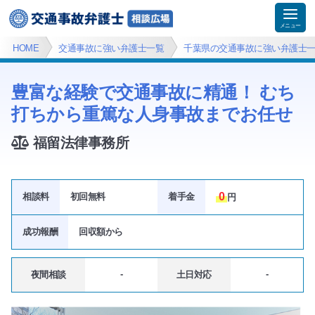
HOME
交通事故に強い弁護士一覧
千葉県の交通事故に強い弁護士
豊富な経験で交通事故に精通！ むち
打ちから重篤な人身事故までお任せ
福留法律事務所
0
相談料
初回無料
着手金
円
成功報酬
回収額
から
-
-
夜間相談
土日対応