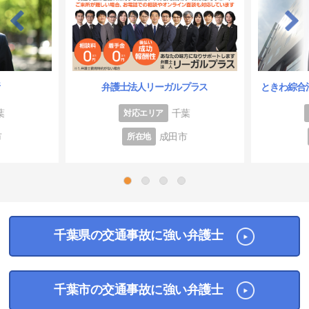
所
弁護士法人リーガルプラス
ときわ綜合法
葉
千葉
対応エリア
市
成田市
所在地
1
2
3
4
千葉県の交通事故に強い弁護士
千葉市の交通事故に強い弁護士