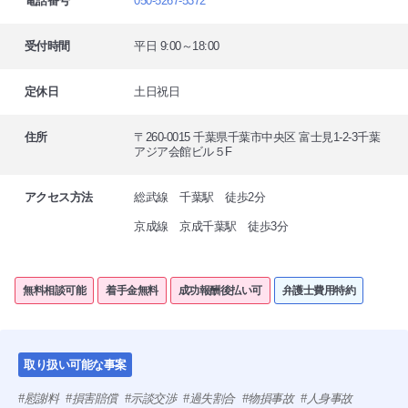
電話番号
050-5267-5372
受付時間
平日 9:00～18:00
定休日
土日祝日
住所
〒260-0015 千葉県千葉市中央区 富士見1-2-3千葉
アジア会館ビル５F
アクセス方法
総武線 千葉駅 徒歩2分
京成線 京成千葉駅 徒歩3分
無料相談可能
着手金無料
成功報酬後払い可
弁護士費用特約
取り扱い可能な事案
慰謝料
損害賠償
示談交渉
過失割合
物損事故
人身事故