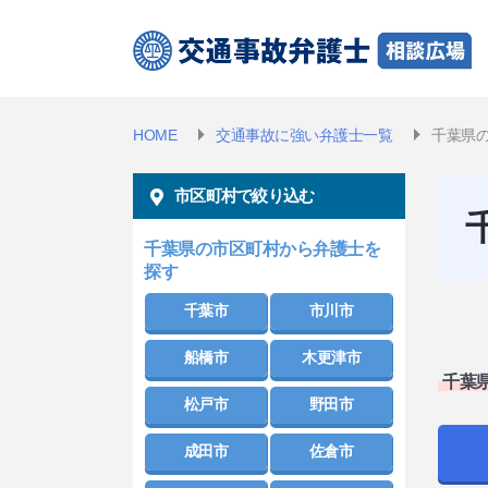
HOME
交通事故に強い弁護士一覧
千葉県
市区町村で絞り込む
千葉県の市区町村から弁護士を
探す
千葉市
市川市
船橋市
木更津市
千葉
松戸市
野田市
成田市
佐倉市