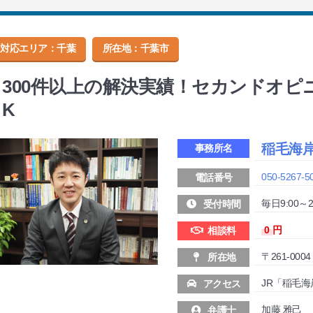
対応エリア：千葉
所在地：
千葉市
300件以上の解決実績！セカンドオピ
K
稲毛海
事務所名
050-5267-5
電話番号
毎日9:00～2
受付時間
0
円
相談料
〒261-00
所在地
JR「稲毛
アクセス
加藤 雅己
弁護士