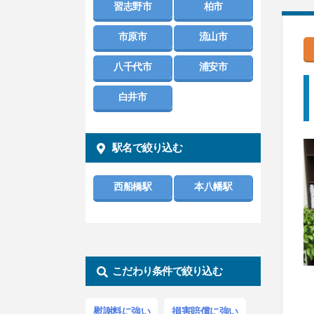
習志野市
柏市
市原市
流山市
八千代市
浦安市
白井市
駅名で絞り込む
西船橋駅
本八幡駅
こだわり条件で絞り込む
慰謝料
に強い
損害賠償
に強い