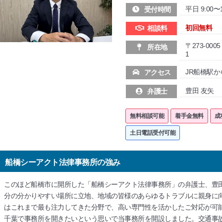
平日 9:00〜1
受付時間
初回無料
相談料
〒273-00
所在地
1
JR船橋駅
アクセス
豊田 友矢
弁護士
無料相談可能
着手金無料
成
土日電話受付可能
船橋シーアクト法律事務所の強み
このほど船橋市に開所した「船橋シーアクト法律事務所」の弁護士、豊田
分の分かりやすい場所に立地、地域の皆様のあらゆるトラブルに親身に
はこれまで最も注力してきた分野で、高い専門性を活かしたご対応が可
千葉で事務所を開きたいという思いで当事務所を開設しました。交通事