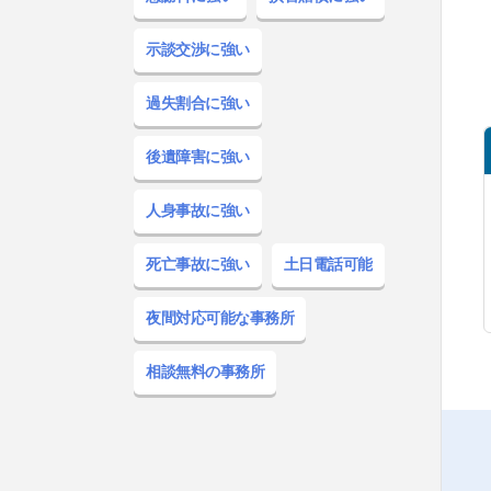
示談交渉
に強い
過失割合
に強い
後遺障害
に強い
人身事故
に強い
死亡事故
に強い
土日電話
可能
夜間対応
可能な事務所
相談無料
の事務所