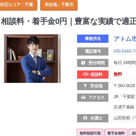
対応エリア：千葉
所在地：
千葉市
相談料・着手金0円｜豊富な実績で適
アトム
事務所名
050-5448-7
電話番号
毎日 24時間
受付時間
無料
相談料
〒260-00
所在地
JR「千葉駅
アクセス
京成千葉線
山田賀範（
弁護士
無料相談可能
着手金無料
成