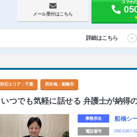
スマホ
05
メール受付はこちら
詳細はこちら
対応エリア：千葉
所在地：
船橋市
いつでも気軽に話せる 弁護士が納得
船橋シ
事務所名
050-5267-5
電話番号