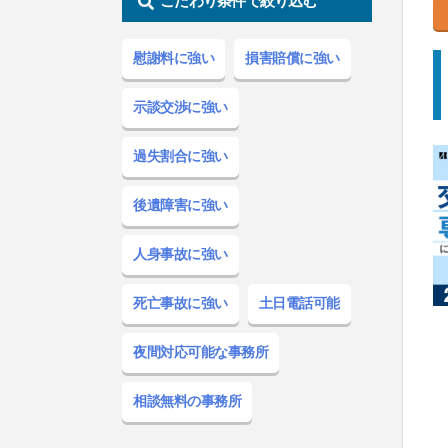
こだわり条件で絞り込む
慰謝料
に強い
損害賠償
に強い
示談交渉
に強い
過失割合
に強い
後遺障害
に強い
人身事故
に強い
死亡事故
に強い
土日電話
可能
夜間対応
可能な事務所
相談無料
の事務所