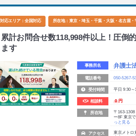
対応エリア：全国対応
所在地：
東京・埼玉・千葉・大阪・名古屋・
累計お問合せ数118,998件以上！圧
ます
弁護士法人
事務所名
050-5267-5
電話番号
平日 9:30～1
受付時間
0
円
相談料
〒163-13
所在地
ー8F 東
っと見る
東京メトロ
アクセス