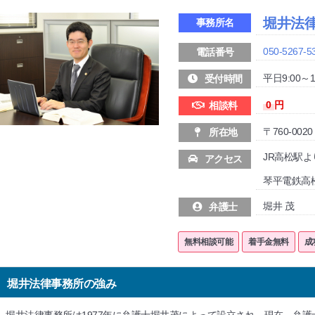
堀井法
事務所名
050-5267-5
電話番号
平日9:00～1
受付時間
0
円
相談料
〒760-00
所在地
JR高松駅よ
アクセス
琴平電鉄高
堀井 茂
弁護士
無料相談可能
着手金無料
成
堀井法律事務所の強み