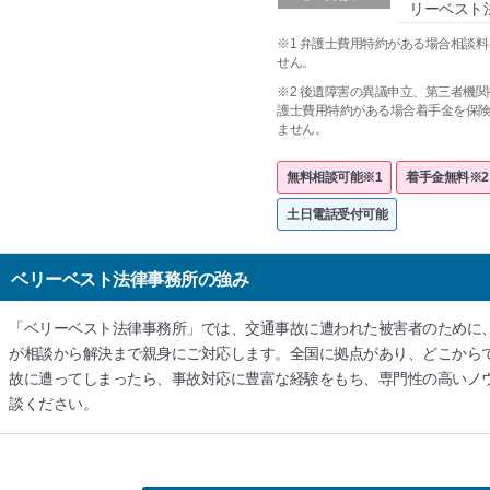
リーベスト
※1 弁護士費用特約がある場合相談
せん。
※2 後遺障害の異議申立、第三者機
護士費用特約がある場合着手金を保
ません。
無料相談可能※1
着手金無料※2
土日電話受付可能
ベリーベスト法律事務所の強み
「ベリーベスト法律事務所」では、交通事故に遭われた被害者のために
が相談から解決まで親身にご対応します。全国に拠点があり、どこから
故に遭ってしまったら、事故対応に豊富な経験をもち、専門性の高いノ
談ください。