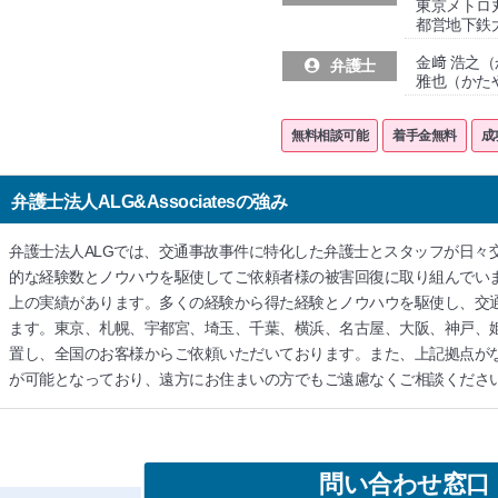
東京メトロ
都営地下鉄
金﨑 浩之
弁護士
雅也（かた
無料相談可能
着手金無料
成
弁護士法人ALG&Associatesの強み
弁護士法人ALGでは、交通事故事件に特化した弁護士とスタッフが日々
的な経験数とノウハウを駆使してご依頼者様の被害回復に取り組んでいま
上の実績があります。多くの経験から得た経験とノウハウを駆使し、交
ます。東京、札幌、宇都宮、埼玉、千葉、横浜、名古屋、大阪、神戸、姫
置し、全国のお客様からご依頼いただいております。また、上記拠点が
が可能となっており、遠方にお住まいの方でもご遠慮なくご相談くださ
問い合わせ窓口