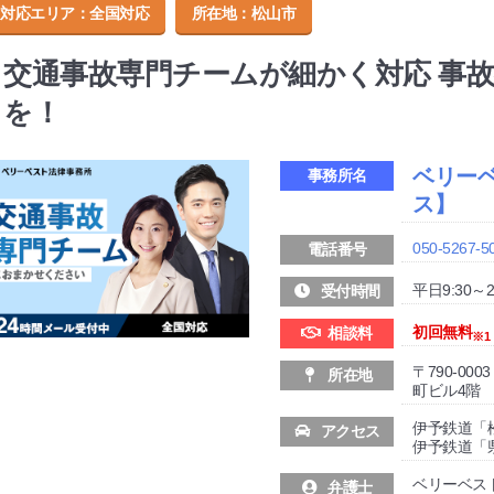
対応エリア：全国対応
所在地：
松山市
交通事故専門チームが細かく対応 事
を！
ベリー
事務所名
ス】
050-5267-5
電話番号
平日9:30～21
受付時間
初回無料
相談料
※1
〒790-00
所在地
町ビル4階
伊予鉄道「
アクセス
伊予鉄道「
ベリーベス
弁護士