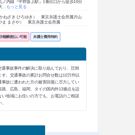
丸ノ内線『中野坂上駅』1番出口から徒歩10分
大
…
もっと見る
（かねざき ひろゆき） 東京弁護士会所属片山
やま まさや） 東京弁護士会所属
功報酬後払い可能
弁護士費用特約
交通事故事件の解決に取り組んでおり、圧倒
す。交通事故の累計お問合せ数は10万件以
通事故に遭われた方の被害回復に尽力してい
路、広島、福岡、タイの国内外13拠点を設
ない地域にお住いの方でも、お電話のご相談
い。