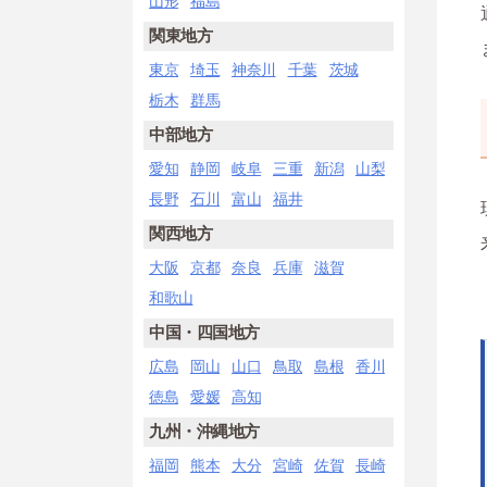
山形
福島
関東地方
東京
埼玉
神奈川
千葉
茨城
栃木
群馬
中部地方
愛知
静岡
岐阜
三重
新潟
山梨
長野
石川
富山
福井
関西地方
大阪
京都
奈良
兵庫
滋賀
和歌山
中国・四国地方
広島
岡山
山口
鳥取
島根
香川
徳島
愛媛
高知
九州・沖縄地方
福岡
熊本
大分
宮崎
佐賀
長崎