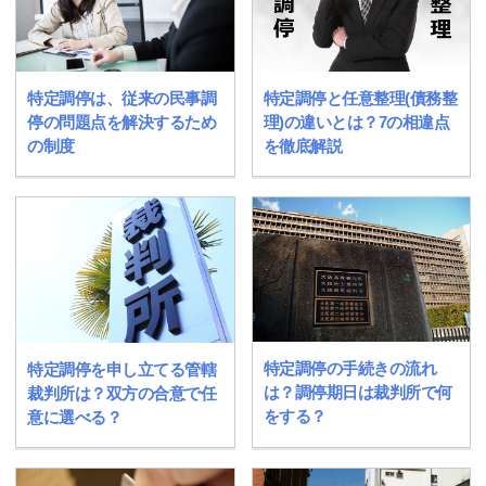
特定調停は、従来の民事調
特定調停と任意整理(債務整
停の問題点を解決するため
理)の違いとは？7の相違点
の制度
を徹底解説
特定調停の手続きの流れ
特定調停を申し立てる管轄
は？調停期日は裁判所で何
裁判所は？双方の合意で任
をする？
意に選べる？