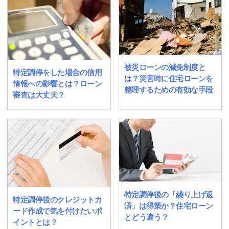
被災ローンの減免制度と
特定調停をした場合の信用
は？災害時に住宅ローンを
情報への影響とは？ローン
整理するための有効な手段
審査は大丈夫？
特定調停後の「繰り上げ返
特定調停後のクレジットカ
済」は得策か？住宅ローン
ード作成で気を付けたいポ
とどう違う？
イントとは？